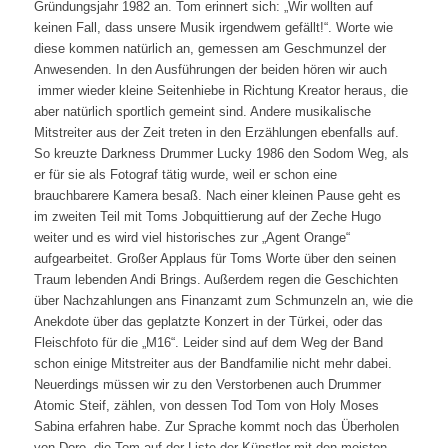
Gründungsjahr 1982 an. Tom erinnert sich: „Wir wollten auf
keinen Fall, dass unsere Musik irgendwem gefällt!“. Worte wie
diese kommen natürlich an, gemessen am Geschmunzel der
Anwesenden. In den Ausführungen der beiden hören wir auch
immer wieder kleine Seitenhiebe in Richtung Kreator heraus, die
aber natürlich sportlich gemeint sind. Andere musikalische
Mitstreiter aus der Zeit treten in den Erzählungen ebenfalls auf.
So kreuzte Darkness Drummer Lucky 1986 den Sodom Weg, als
er für sie als Fotograf tätig wurde, weil er schon eine
brauchbarere Kamera besaß. Nach einer kleinen Pause geht es
im zweiten Teil mit Toms Jobquittierung auf der Zeche Hugo
weiter und es wird viel historisches zur „Agent Orange“
aufgearbeitet. Großer Applaus für Toms Worte über den seinen
Traum lebenden Andi Brings. Außerdem regen die Geschichten
über Nachzahlungen ans Finanzamt zum Schmunzeln an, wie die
Anekdote über das geplatzte Konzert in der Türkei, oder das
Fleischfoto für die „M16“. Leider sind auf dem Weg der Band
schon einige Mitstreiter aus der Bandfamilie nicht mehr dabei.
Neuerdings müssen wir zu den Verstorbenen auch Drummer
Atomic Steif, zählen, von dessen Tod Tom von Holy Moses
Sabina erfahren habe. Zur Sprache kommt noch das Überholen
von Doro, die Tom auf der Liste der Künstler mit den meisten