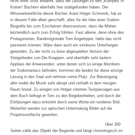
nicht ohne Stolz erwähnt, dass die Lesungen zu den „Kumpels In
Kutten“ Büchern ebenfalls hier stattgefunden haben. Der
Mitverantwortliche dieser Bücher, Autor Holger Schmenk, hat es
in diesem Falle allein geschafft, alles für die Idee einer Sodom-
Biografie bis zum Erscheinen dranzusetzen, dass die Mühen
letztendlich auch zum Erfolg führten. Fast alleine, denn ohne den
Protagonisten, Bandmitgründer Tom Angelripper, hätte das nicht
passieren können. Wäre dann auch ein sinnloses Unterfangen
geworden. Zu der nicht zu leise abgespielten Version der
Steigerliedes von Die Knappen, und ebenfalls sehr lautem
Applaus der Anwesenden, unter denen sich so einige Members
der Sodomaniacs befinden, kommen die beiden für diese einzige
Lesung in den Saal und nehmen vorne Platz. Zur Belustigung
aller endet die Musik sehr abrupt und verhallt in dem riesigen
Raum brutal. Zu einigen von Holger zitierten Textpassagen aus
dem Buch befragt er Tom zu den Begebenheiten, und durch die
Erklärungen dazu entsteht durch seine Worte ein runderes Bild.
Weiterhin werden zur optischen Untermalung Bilder auf die
Projektionsfläche geworfen.
Über 300
Seiten zählt das Objekt der Begierde und fängt chronologisch im