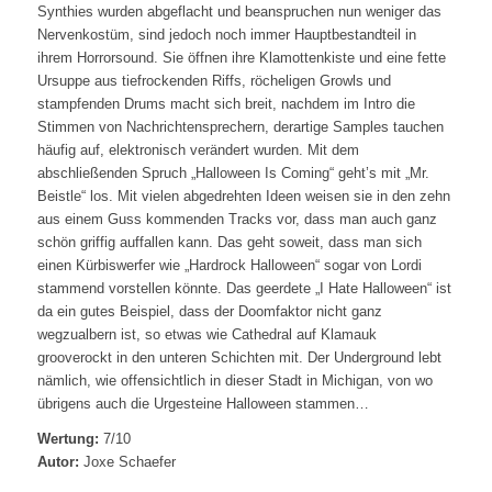
Synthies wurden abgeflacht und beanspruchen nun weniger das
Nervenkostüm, sind jedoch noch immer Hauptbestandteil in
ihrem Horrorsound. Sie öffnen ihre Klamottenkiste und eine fette
Ursuppe aus tiefrockenden Riffs, röcheligen Growls und
stampfenden Drums macht sich breit, nachdem im Intro die
Stimmen von Nachrichtensprechern, derartige Samples tauchen
häufig auf, elektronisch verändert wurden. Mit dem
abschließenden Spruch „Halloween Is Coming“ geht’s mit „Mr.
Beistle“ los. Mit vielen abgedrehten Ideen weisen sie in den zehn
aus einem Guss kommenden Tracks vor, dass man auch ganz
schön griffig auffallen kann. Das geht soweit, dass man sich
einen Kürbiswerfer wie „Hardrock Halloween“ sogar von Lordi
stammend vorstellen könnte. Das geerdete „I Hate Halloween“ ist
da ein gutes Beispiel, dass der Doomfaktor nicht ganz
wegzualbern ist, so etwas wie Cathedral auf Klamauk
grooverockt in den unteren Schichten mit. Der Underground lebt
nämlich, wie offensichtlich in dieser Stadt in Michigan, von wo
übrigens auch die Urgesteine Halloween stammen…
Wertung:
7/10
Autor:
Joxe Schaefer