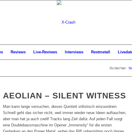
ws
Reviews
Live-Reviews
Interviews
Restmetall
Livedat
Du bist hier:
St
AEOLIAN – SILENT WITNESS
Man kann lange versuchen, dieses Quintett stilistisch einzuordnen.
Schnell geht das sicher nicht, weil immer wieder neue Ideen auftauchen,
aber man hat ja auch zwölf Tracks lang Zeit dafür. Auf jeden Fall sorgt
eine Doublebassmaschine im Opener „Immensity“ für die ersten
Gedanken an den Power Metal, wobei das Riff unbestritten noch länger