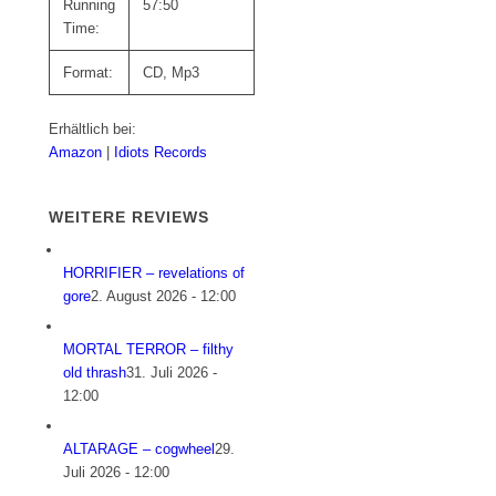
Running
57:50
Time:
Format:
CD, Mp3
Erhältlich bei:
Amazon
|
Idiots Records
WEITERE REVIEWS
HORRIFIER – revelations of
gore
2. August 2026 - 12:00
MORTAL TERROR – filthy
old thrash
31. Juli 2026 -
12:00
ALTARAGE – cogwheel
29.
Juli 2026 - 12:00