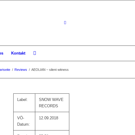
es
Kontakt
artseite
/
Reviews
/
AEOLIAN – silent witness
Label:
SNOW WAVE
RECORDS
VÖ-
12.09.2018
Datum: