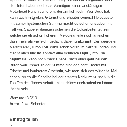
die Briten haben noch das Vermögen, einen anständigen
Motörhead-Punch zu liefern, der amtlich rockt. Wer Bock hat,
kann auch mitgrölen, Gitarrist und Shouter General Holocausto
mit seiner hysterischen Stimme macht es schön unsauber mit
Hall vor. Sauberer dagegen scheinen die Soloarbeiten zu sein,
welche die eh schon höheren Melodieanteile noch anreichern,
dass mehr als vielleicht gedacht dabei rumkommt. Den geerdeten
Marschierer „Turbo Evil“ gabs schon vorab im Netz zu hören und
macht auch hier im Kontext eine schlanke Figur. „Into The
Nightmare“ kann noch mehr Chaos, nach oben geht bei den
Briten wohl immer. In der Summe sind das acht Tracks mit
Frische und konkretem Arschtritt, wie man sich das wünscht. Mal
sehen, ob es die Scheibe bei der starken Konkurrenz noch in die
Top Ten des Jahres schafft, nicht drüber nachzudenken könnte
töricht sein.
Wertung:
8,5/10
Autor:
Joxe Schaefer
Eintrag teilen