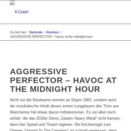
Du bist hier:
Startseite
/
Reviews
/
AGGRESSIVE PERFECTOR – havoc at the midnight hour
AGGRESSIVE
PERFECTOR – HAVOC AT
THE MIDNIGHT HOUR
Nicht nur der Bandname erinnert an Slayer 1983, sondern auch
der musikalische Inhalt dieses ersten Longplayers des Trios aus
Manchester hat etwas davon mitbekommen. Es sei allen noch
erklärt, die das 2016er Demo „Satans Heavy Metal“ nicht kennen,
dass hier Speed und Thrash regieren. Die Kirchenorgel zum
Opener „Onward To The Cemetery“ ist schnell vergessen, denn