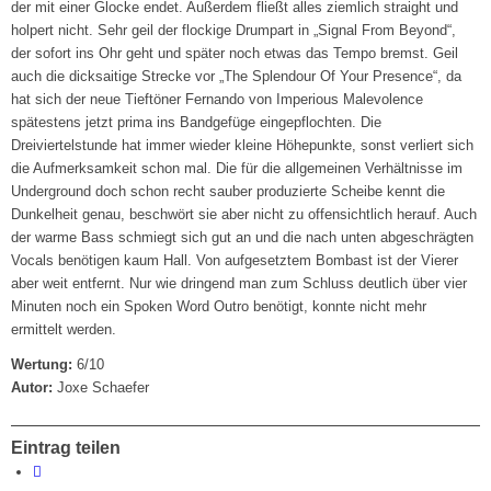
der mit einer Glocke endet. Außerdem fließt alles ziemlich straight und
holpert nicht. Sehr geil der flockige Drumpart in „Signal From Beyond“,
der sofort ins Ohr geht und später noch etwas das Tempo bremst. Geil
auch die dicksaitige Strecke vor „The Splendour Of Your Presence“, da
hat sich der neue Tieftöner Fernando von Imperious Malevolence
spätestens jetzt prima ins Bandgefüge eingepflochten. Die
Dreiviertelstunde hat immer wieder kleine Höhepunkte, sonst verliert sich
die Aufmerksamkeit schon mal. Die für die allgemeinen Verhältnisse im
Underground doch schon recht sauber produzierte Scheibe kennt die
Dunkelheit genau, beschwört sie aber nicht zu offensichtlich herauf. Auch
der warme Bass schmiegt sich gut an und die nach unten abgeschrägten
Vocals benötigen kaum Hall. Von aufgesetztem Bombast ist der Vierer
aber weit entfernt. Nur wie dringend man zum Schluss deutlich über vier
Minuten noch ein Spoken Word Outro benötigt, konnte nicht mehr
ermittelt werden.
Wertung:
6/10
Autor:
Joxe Schaefer
Eintrag teilen