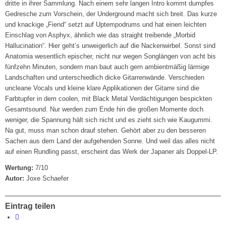
dritte in ihrer Sammlung. Nach einem sehr langen Intro kommt dumpfes
Gedresche zum Vorschein, der Underground macht sich breit. Das kurze
und knackige „Fiend“ setzt auf Uptempodrums und hat einen leichten
Einschlag von Asphyx, ähnlich wie das straight treibende „Morbid
Hallucination“. Hier geht’s unweigerlich auf die Nackenwirbel. Sonst sind
Anatomia wesentlich epischer, nicht nur wegen Songlängen von acht bis
fünfzehn Minuten, sondern man baut auch gern ambientmäßig lärmige
Landschaften und unterschiedlich dicke Gitarrenwände. Verschieden
uncleane Vocals und kleine klare Applikationen der Gitarre sind die
Farbtupfer in dem coolen, mit Black Metal Verdächtigungen bespickten
Gesamtsound. Nur werden zum Ende hin die großen Momente doch
weniger, die Spannung hält sich nicht und es zieht sich wie Kaugummi.
Na gut, muss man schon drauf stehen. Gehört aber zu den besseren
Sachen aus dem Land der aufgehenden Sonne. Und weil das alles nicht
auf einen Rundling passt, erscheint das Werk der Japaner als Doppel-LP.
Wertung:
7/10
Autor:
Joxe Schaefer
Eintrag teilen