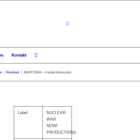
es
Kontakt
te
/
Reviews
/
ANATOMIA – cranial obsession
Label:
NUCLEAR
WAR
NOW!
PRODUCTIONS