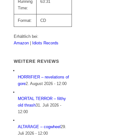
Running
63:31
Time:
Format:
CD
Erhältlich bei:
Amazon
|
Idiots Records
WEITERE REVIEWS
HORRIFIER – revelations of
gore
2. August 2026 - 12:00
MORTAL TERROR – filthy
old thrash
31. Juli 2026 -
12:00
ALTARAGE – cogwheel
29.
Juli 2026 - 12:00