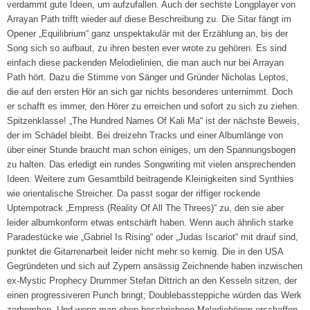
verdammt gute Ideen, um aufzufallen. Auch der sechste Longplayer von
Arrayan Path trifft wieder auf diese Beschreibung zu. Die Sitar fängt im
Opener „Equilibrium“ ganz unspektakulär mit der Erzählung an, bis der
Song sich so aufbaut, zu ihren besten ever wrote zu gehören. Es sind
einfach diese packenden Melodielinien, die man auch nur bei Arrayan
Path hört. Dazu die Stimme von Sänger und Gründer Nicholas Leptos,
die auf den ersten Hör an sich gar nichts besonderes unternimmt. Doch
er schafft es immer, den Hörer zu erreichen und sofort zu sich zu ziehen.
Spitzenklasse! „The Hundred Names Of Kali Ma“ ist der nächste Beweis,
der im Schädel bleibt. Bei dreizehn Tracks und einer Albumlänge von
über einer Stunde braucht man schon einiges, um den Spannungsbogen
zu halten. Das erledigt ein rundes Songwriting mit vielen ansprechenden
Ideen. Weitere zum Gesamtbild beitragende Kleinigkeiten sind Synthies
wie orientalische Streicher. Da passt sogar der riffiger rockende
Uptempotrack „Empress (Reality Of All The Threes)“ zu, den sie aber
leider albumkonform etwas entschärft haben. Wenn auch ähnlich starke
Paradestücke wie „Gabriel Is Rising“ oder „Judas Iscariot“ mit drauf sind,
punktet die Gitarrenarbeit leider nicht mehr so kernig. Die in den USA
Gegründeten und sich auf Zypern ansässig Zeichnende haben inzwischen
ex-Mystic Prophecy Drummer Stefan Dittrich an den Kesseln sitzen, der
einen progressiveren Punch bringt; Doublebassteppiche würden das Werk
zerbomben. Und wenn man oben beschriebene Melodiebögen erschaffen