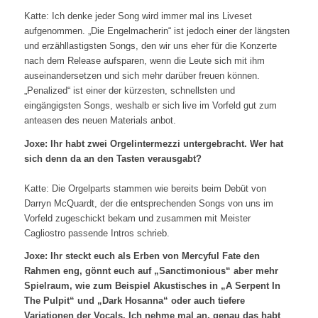
Katte: Ich denke jeder Song wird immer mal ins Liveset
aufgenommen. „Die Engelmacherin“ ist jedoch einer der längsten
und erzähllastigsten Songs, den wir uns eher für die Konzerte
nach dem Release aufsparen, wenn die Leute sich mit ihm
auseinandersetzen und sich mehr darüber freuen können.
„Penalized“ ist einer der kürzesten, schnellsten und
eingängigsten Songs, weshalb er sich live im Vorfeld gut zum
anteasen des neuen Materials anbot.
Joxe: Ihr habt zwei Orgelintermezzi untergebracht. Wer hat
sich denn da an den Tasten verausgabt?
Katte: Die Orgelparts stammen wie bereits beim Debüt von
Darryn McQuardt, der die entsprechenden Songs von uns im
Vorfeld zugeschickt bekam und zusammen mit Meister
Cagliostro passende Intros schrieb.
Joxe: Ihr steckt euch als Erben von Mercyful Fate den
Rahmen eng, gönnt euch auf „Sanctimonious“ aber mehr
Spielraum, wie zum Beispiel Akustisches in „A Serpent In
The Pulpit“ und „Dark Hosanna“ oder auch tiefere
Variationen der Vocals. Ich nehme mal an, genau das habt