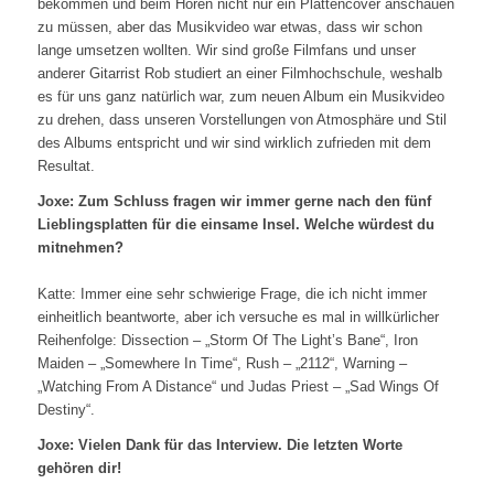
bekommen und beim Hören nicht nur ein Plattencover anschauen
zu müssen, aber das Musikvideo war etwas, dass wir schon
lange umsetzen wollten. Wir sind große Filmfans und unser
anderer Gitarrist Rob studiert an einer Filmhochschule, weshalb
es für uns ganz natürlich war, zum neuen Album ein Musikvideo
zu drehen, dass unseren Vorstellungen von Atmosphäre und Stil
des Albums entspricht und wir sind wirklich zufrieden mit dem
Resultat.
Joxe: Zum Schluss fragen wir immer gerne nach den fünf
Lieblingsplatten für die einsame Insel. Welche würdest du
mitnehmen?
Katte: Immer eine sehr schwierige Frage, die ich nicht immer
einheitlich beantworte, aber ich versuche es mal in willkürlicher
Reihenfolge: Dissection – „Storm Of The Light’s Bane“, Iron
Maiden – „Somewhere In Time“, Rush – „2112“, Warning –
„Watching From A Distance“ und Judas Priest – „Sad Wings Of
Destiny“.
Joxe: Vielen Dank für das Interview. Die letzten Worte
gehören dir!