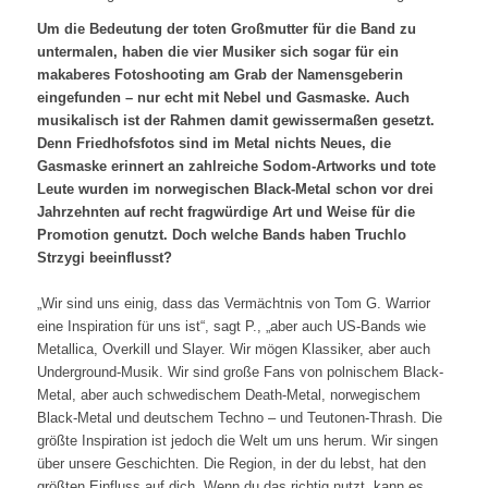
Um die Bedeutung der toten Großmutter für die Band zu
untermalen, haben die vier Musiker sich sogar für ein
makaberes Fotoshooting am Grab der Namensgeberin
eingefunden – nur echt mit Nebel und Gasmaske. Auch
musikalisch ist der Rahmen damit gewissermaßen gesetzt.
Denn Friedhofsfotos sind im Metal nichts Neues, die
Gasmaske erinnert an zahlreiche Sodom-Artworks und tote
Leute wurden im norwegischen Black-Metal schon vor drei
Jahrzehnten auf recht fragwürdige Art und Weise für die
Promotion genutzt. Doch welche Bands haben Truchlo
Strzygi beeinflusst?
„Wir sind uns einig, dass das Vermächtnis von Tom G. Warrior
eine Inspiration für uns ist“, sagt P., „aber auch US-Bands wie
Metallica, Overkill und Slayer. Wir mögen Klassiker, aber auch
Underground-Musik. Wir sind große Fans von polnischem Black-
Metal, aber auch schwedischem Death-Metal, norwegischem
Black-Metal und deutschem Techno – und Teutonen-Thrash. Die
größte Inspiration ist jedoch die Welt um uns herum. Wir singen
über unsere Geschichten. Die Region, in der du lebst, hat den
größten Einfluss auf dich. Wenn du das richtig nutzt, kann es