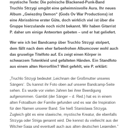
mystische Texte: Die polnische Blackened-Punk-Band
Truchlo Strzygi umgibt eine geheimnisvolle Aura. Ihr neues
Album „Gwiezdny Demon“ (Gods Ov War Productions) ist
eine Abrissbirne erster Güte, doch wirklich viel ist über die
Gruppe hierzulande noch nicht bekannt. Wir haben Gitarrist
P. daher um einige Antworten gebeten – und er hat geliefert.
Wer wie ich bei Bandcamp über Truchlo Strzygi stolpert,
dem fällt nach dem eher farbenfrohen Albumcover wohl auch
das gruselige Titelfoto auf. Es zeigt einen Körper in
schwarzem Totenkleid und gefalteten Händen. Ein Standfoto
aus einem alten Horrorfilm? Weit gefehlt, wie P. erklärt:
„Truchlo Strzygi bedeutet ‚Leichnam der Großmutter unseres
Sängers‘. Du kannst ihr Foto oben auf unserer Bandcamp-Seite
sehen. Es wurde vor vielen Jahren bei ihrer Beerdigung
aufgenommen. Gambit (der Sänger – d. Red.) hat es in einem
alten Fotoalbum der Familie gefunden und es war die Inspiration
für den Namen unserer Band. Sie hieß Stanislawa Strzyga.
Zugleich gibt es eine slawische, mystische Kreatur, die ebenfalls
Strzyga oder Striga genannt wird. Die kennst du vielleicht aus der
Witcher-Saga und eventuell auch aus alten deutschen Legenden.“