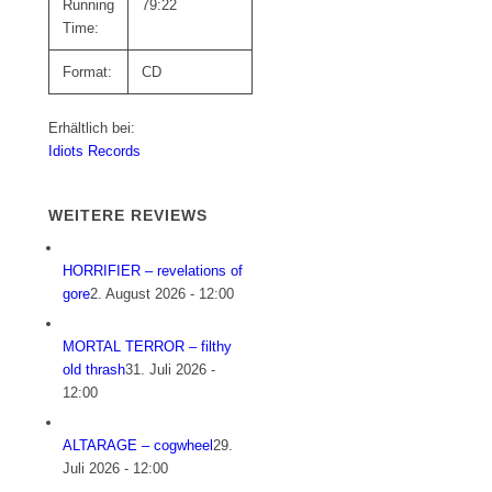
Running
79:22
Time:
Format:
CD
Erhältlich bei:
Idiots Records
WEITERE REVIEWS
HORRIFIER – revelations of
gore
2. August 2026 - 12:00
MORTAL TERROR – filthy
old thrash
31. Juli 2026 -
12:00
ALTARAGE – cogwheel
29.
Juli 2026 - 12:00