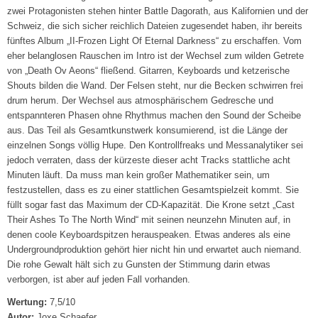
zwei Protagonisten stehen hinter Battle Dagorath, aus Kalifornien und der
Schweiz, die sich sicher reichlich Dateien zugesendet haben, ihr bereits
fünftes Album „II-Frozen Light Of Eternal Darkness“ zu erschaffen. Vom
eher belanglosen Rauschen im Intro ist der Wechsel zum wilden Getrete
von „Death Ov Aeons“ fließend. Gitarren, Keyboards und ketzerische
Shouts bilden die Wand. Der Felsen steht, nur die Becken schwirren frei
drum herum. Der Wechsel aus atmosphärischem Gedresche und
entspannteren Phasen ohne Rhythmus machen den Sound der Scheibe
aus. Das Teil als Gesamtkunstwerk konsumierend, ist die Länge der
einzelnen Songs völlig Hupe. Den Kontrollfreaks und Messanalytiker sei
jedoch verraten, dass der kürzeste dieser acht Tracks stattliche acht
Minuten läuft. Da muss man kein großer Mathematiker sein, um
festzustellen, dass es zu einer stattlichen Gesamtspielzeit kommt. Sie
füllt sogar fast das Maximum der CD-Kapazität. Die Krone setzt „Cast
Their Ashes To The North Wind“ mit seinen neunzehn Minuten auf, in
denen coole Keyboardspitzen herauspeaken. Etwas anderes als eine
Undergroundproduktion gehört hier nicht hin und erwartet auch niemand.
Die rohe Gewalt hält sich zu Gunsten der Stimmung darin etwas
verborgen, ist aber auf jeden Fall vorhanden.
Wertung:
7,5/10
Autor:
Joxe Schaefer