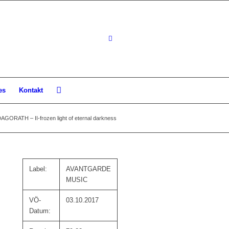
es
Kontakt
GORATH – II-frozen light of eternal darkness
Label:
AVANTGARDE
MUSIC
VÖ-
03.10.2017
Datum: