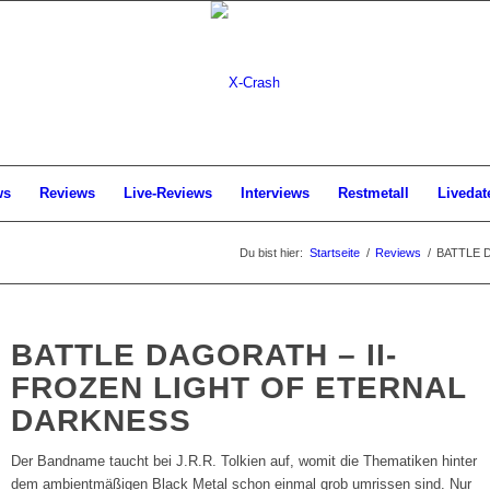
ws
Reviews
Live-Reviews
Interviews
Restmetall
Livedat
Du bist hier:
Startseite
/
Reviews
/
BATTLE DA
BATTLE DAGORATH – II-
FROZEN LIGHT OF ETERNAL
DARKNESS
Der Bandname taucht bei J.R.R. Tolkien auf, womit die Thematiken hinter
dem ambientmäßigen Black Metal schon einmal grob umrissen sind. Nur