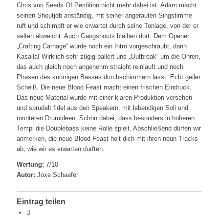
Chris von Seeds Of Perdition nicht mehr dabei ist. Adam macht
seinen Shoutjob anständig, mit seiner angerauten Singstimme
ruft und schimpft er wie erwartet durch seine Tonlage, von der er
selten abweicht. Auch Gangshouts bleiben dort. Dem Opener
„Crafting Carnage“ wurde noch ein Intro vorgeschraubt, dann
Kasalla! Wirklich sehr zügig ballert uns „Outbreak“ um die Ohren,
das auch gleich noch angenehm straight reinläuft und noch
Phasen des knorrigen Basses durchschimmern lässt. Echt geiler
Scheiß. Die neue Blood Feast macht einen frischen Eindruck.
Das neue Material wurde mit einer klaren Produktion versehen
und sprudelt fidel aus den Speakern, mit lebendigen Soli und
munteren Drumideen. Schön dabei, dass besonders in höheren
Tempi die Doublebass keine Rolle spielt. Abschließend dürfen wir
anmerken, die neue Blood Feast holt dich mit ihren neun Tracks
ab, wie wir es erwarten durften.
Wertung:
7/10
Autor:
Joxe Schaefer
Eintrag teilen