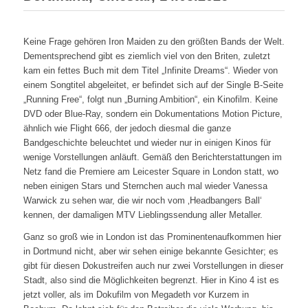
Keine Frage gehören Iron Maiden zu den größten Bands der Welt.
Dementsprechend gibt es ziemlich viel von den Briten, zuletzt
kam ein fettes Buch mit dem Titel „Infinite Dreams“. Wieder von
einem Songtitel abgeleitet, er befindet sich auf der Single B-Seite
„Running Free“, folgt nun „Burning Ambition“, ein Kinofilm. Keine
DVD oder Blue-Ray, sondern ein Dokumentations Motion Picture,
ähnlich wie Flight 666, der jedoch diesmal die ganze
Bandgeschichte beleuchtet und wieder nur in einigen Kinos für
wenige Vorstellungen anläuft. Gemäß den Berichterstattungen im
Netz fand die Premiere am Leicester Square in London statt, wo
neben einigen Stars und Sternchen auch mal wieder Vanessa
Warwick zu sehen war, die wir noch vom ‚Headbangers Ball‘
kennen, der damaligen MTV Lieblingssendung aller Metaller.
Ganz so groß wie in London ist das Prominentenaufkommen hier
in Dortmund nicht, aber wir sehen einige bekannte Gesichter; es
gibt für diesen Dokustreifen auch nur zwei Vorstellungen in dieser
Stadt, also sind die Möglichkeiten begrenzt. Hier in Kino 4 ist es
jetzt voller, als im Dokufilm von Megadeth vor Kurzem in