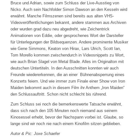
Bruce und Adrian, sowie zum Schluss der Live-Ausstieg von
Nicko. Auch sein Nachfolder Simon Dawson an den Kesseln wird
erwähnt. Manche Filmszenen sind bereits aus alten VHS-
Videoveröffentlichungen bekannt, andere stammen aus Archiven
oder wurden grad dazu neu abgedreht, wie Zeichentrick
Animationen von Eddie, oder gesprochenes Wort der Darsteller
für Unterlegungen der Bildsequenzen. Andere prominente Musiker
wie Gene Simmons, Keaton von Hirax, Lars Ulrich, Scott Ian,
Tom Morello kommen zwischendurch in Videosnippets zu Wort,
wie auch Brian Slagel von Metal Blade. Alles im Originalton mit
deutschen Untertiteln. In den Ausschnitten konnten wir auch
Freunde wiedererkennen, die an einer Bühnenabsperrung eines
Konzerts feiern. Und wie immer zum Finale einer Show von Iron
Maiden bekommt auch in diesem Film ihr Anthem „Iron Maiden“
den Schlussauftritt. Schon nicht schlecht bis rührend.
Zum Schluss sei noch die bemerkenswerte Tatsache erwähnt,
dass sich nach den 105 Minuten noch niemand aus seinem
Kinosessel erhebt, bevor der Nachspann vorbei ist. Glaube, so
lange sind wir noch nie nach einem Kinofilm sitzen geblieben.
Autor & Pic: Joxe Schaefer