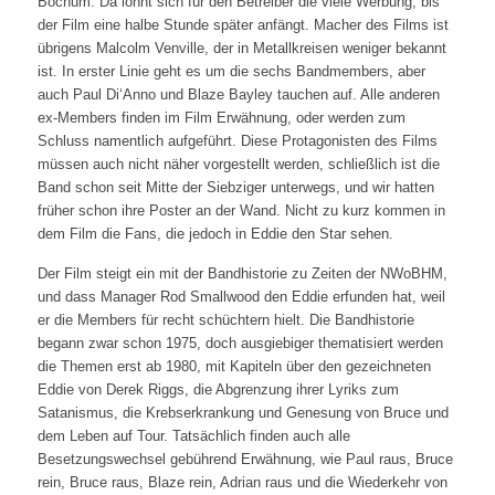
Bochum. Da lohnt sich für den Betreiber die viele Werbung, bis
der Film eine halbe Stunde später anfängt. Macher des Films ist
übrigens Malcolm Venville, der in Metallkreisen weniger bekannt
ist. In erster Linie geht es um die sechs Bandmembers, aber
auch Paul Di‘Anno und Blaze Bayley tauchen auf. Alle anderen
ex-Members finden im Film Erwähnung, oder werden zum
Schluss namentlich aufgeführt. Diese Protagonisten des Films
müssen auch nicht näher vorgestellt werden, schließlich ist die
Band schon seit Mitte der Siebziger unterwegs, und wir hatten
früher schon ihre Poster an der Wand. Nicht zu kurz kommen in
dem Film die Fans, die jedoch in Eddie den Star sehen.
Der Film steigt ein mit der Bandhistorie zu Zeiten der NWoBHM,
und dass Manager Rod Smallwood den Eddie erfunden hat, weil
er die Members für recht schüchtern hielt. Die Bandhistorie
begann zwar schon 1975, doch ausgiebiger thematisiert werden
die Themen erst ab 1980, mit Kapiteln über den gezeichneten
Eddie von Derek Riggs, die Abgrenzung ihrer Lyriks zum
Satanismus, die Krebserkrankung und Genesung von Bruce und
dem Leben auf Tour. Tatsächlich finden auch alle
Besetzungswechsel gebührend Erwähnung, wie Paul raus, Bruce
rein, Bruce raus, Blaze rein, Adrian raus und die Wiederkehr von