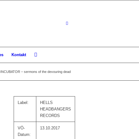
es
Kontakt
NCUBATOR – sermons of the devouring dead
Label:
HELLS
HEADBANGERS
RECORDS
VÖ-
13.10.2017
Datum: