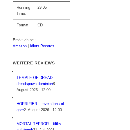
Running
29:05
Time:
Format:
CD
Erhältlich bei:
Amazon
|
Idiots Records
WEITERE REVIEWS
TEMPLE OF DREAD –
dreadspawn dominion
8.
August 2026 - 12:00
HORRIFIER – revelations of
gore
2. August 2026 - 12:00
MORTAL TERROR – filthy
old thrash
31. Juli 2026 -