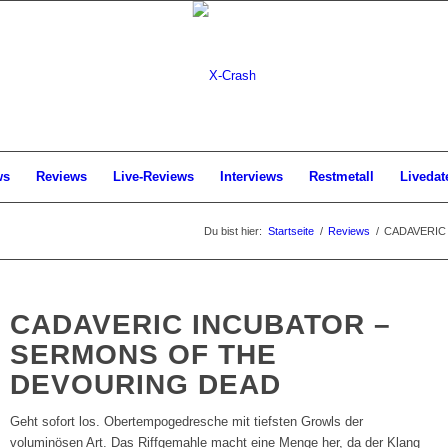
ws
Reviews
Live-Reviews
Interviews
Restmetall
Livedat
Du bist hier:
Startseite
/
Reviews
/
CADAVERIC I
CADAVERIC INCUBATOR –
SERMONS OF THE
DEVOURING DEAD
Geht sofort los. Obertempogedresche mit tiefsten Growls der
voluminösen Art. Das Riffgemahle macht eine Menge her, da der Klang