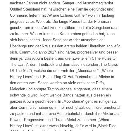
nächsten Jahren nicht ändern. Sänger und Ausnahmegitarrist
Oddleif Stensland hat inzwischen eine Familie gegründet und
Communic liefern mit „Where Echoes Gather“ wohl ihr bislang
progressivstes Werk ab. Die lange Pause hat der Frontmann
genutzt, um in den Archiven zu stöbern und alte Songideen raus
zu kramen. Was er in seinen Katakomben gefunden hat, kann
sich hören lassen. Jeder Song hat wieder ausnahmslos
Überlänge und der Kreis zu den ersten beiden Überalben schließt
sich. Communic anno 2017 sind härter, progressiver und besser
denn je. Das Album besteht aus drei Zweiteilern („The Pulse Of
The Earth“, dem Titeltrack und dem abschließenden „The Claws
Of The Sea“), welche die drei Einteiler („Moondance“, „Where
History Lives“ und „Black Flag Of Hate“) einrahmen. Alleine in
den ersten zwei Songs werden so viele erstklasse Riffs,
Melodien und abrupte Tempowechsel eingebaut, dass einem
schwindelig wird. Nicht wenige Bands hätten aus diesen ein
ganzes Album geschrieben. In „Moondance“ geht es ruhiger zu,
aber Communic haben es immer noch drauf, den Hörer emotional
zu packen und mit auf eine Achterbahnfahrt durch ihre Mixtur aus
Power-, Progressive- und Thrash Metal zu nehmen. „Where
History Lives“ ist zwar etwas kitschig, dafür wird in „Black Flag