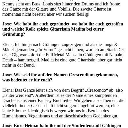
Kenny steht am Bass, Louis sitzt hinter den Drums und ich fronte
das Ganze mit der Gitarre und Vokillz. Die zweite Gitarre ist
momentan nicht besetzt, aber wir suchen fleißig!
Joxe: Wie habt ihr euch gegründet, wo habt ihr euch getroffen
und welche Rolle spielte Gitarristin Madita bei eurer
Gründung?
Elena: Ich bin ja nach Göttingen zugezogen und als die Jungs &
Mädels jemanden „für Vorne“ gesucht haben, war ich am Start. Der
erste Gig war sofort die Full Metal Mensa in Göttingen mit Napalm
Death – hammergeil. Madita ist eine gute Gitarristin, aber gar nicht
mehr in der Band.
Joxe: Wie seid ihr auf den Namen Crescendium gekommen,
was bedeutet er für euch?
Elena: Das Ganze leitet sich von dem Begriff „Crescendo“ ab, also
„lauter werdend“. Außerdem ist es der Name eines kämpfenden
Drachens aus einer Fantasy Buchreihe. Wir geben also Themen, die
vielleicht in der Gesellschaft nicht so gern angehört werden, eine
laute Stimme. Ideologisch bewegen wir uns im Bereich des
Humanismus, Veganismus und antifaschistischem Gedankengut.
Joxe: Eure Heimat habt ihr mit der Studentenstadt Göttingen