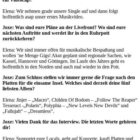
Elena: Wir nehmen grade unsere Single auf und dann folgt
hoffentlich asap unser erstes Musikvideo.
Joxe: Was sind eure Pläne an der Livefront? Wo sind eure
nächsten Auftritte und werdet ihr in den Ruhrpott
zurückkehren?
Elena: Wir sind immer offen für musikalische Bespaßung und
wollen ’ne Menge Gigs! Akut geplant sind regionale Sachen, wie
Kassel, Hannover und Göttingen. Im Laufe des Jahres geht es
hoffentlich in den Norden und auch mal wieder in den Pott.
Joxe: Zum Schluss stellen wir immer gerne die Frage nach den
Platten für die einsame Insel. Welches sind derzeit deine fünf
liebsten Alben?
Elena: Jinjer – „Macro“, Childen Of Bodom – „Follow The Reaper“
Tesseract -„Polaris“, Polyphia – „New Levels New Devils“ und
„Fallujah“ – „Dreamless“.
Joxe: Vielen Dank für das Interview. Die letzten Worte gehören
dir!
Elena: Supportet eure Locals, geht auf Konzerte, kauft Platten und