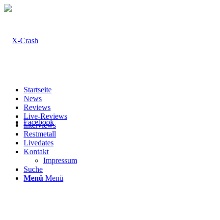
Startseite
News
Reviews
Live-Reviews
Facebook
Interviews
Restmetall
Livedates
Kontakt
Impressum
Suche
Menü
Menü