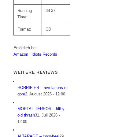
Running
38:37
Time:
Format:
CD
Erhältlich bei:
Amazon
|
Idiots Records
WEITERE REVIEWS
HORRIFIER – revelations of
gore
2. August 2026 - 12:00
MORTAL TERROR – filthy
old thrash
31. Juli 2026 -
12:00
ALTARAGE – cogwheel
29.