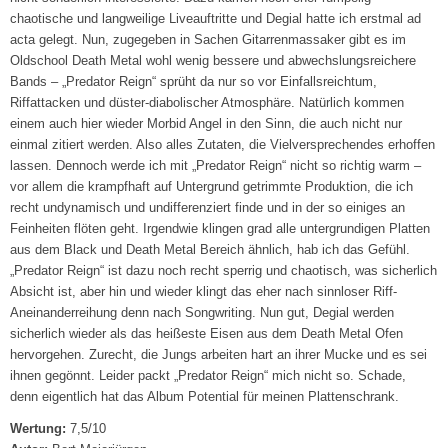
chaotische und langweilige Liveauftritte und Degial hatte ich erstmal ad
acta gelegt. Nun, zugegeben in Sachen Gitarrenmassaker gibt es im
Oldschool Death Metal wohl wenig bessere und abwechslungsreichere
Bands – „Predator Reign“ sprüht da nur so vor Einfallsreichtum,
Riffattacken und düster-diabolischer Atmosphäre. Natürlich kommen
einem auch hier wieder Morbid Angel in den Sinn, die auch nicht nur
einmal zitiert werden. Also alles Zutaten, die Vielversprechendes erhoffen
lassen. Dennoch werde ich mit „Predator Reign“ nicht so richtig warm –
vor allem die krampfhaft auf Untergrund getrimmte Produktion, die ich
recht undynamisch und undifferenziert finde und in der so einiges an
Feinheiten flöten geht. Irgendwie klingen grad alle untergrundigen Platten
aus dem Black und Death Metal Bereich ähnlich, hab ich das Gefühl.
„Predator Reign“ ist dazu noch recht sperrig und chaotisch, was sicherlich
Absicht ist, aber hin und wieder klingt das eher nach sinnloser Riff-
Aneinanderreihung denn nach Songwriting. Nun gut, Degial werden
sicherlich wieder als das heißeste Eisen aus dem Death Metal Ofen
hervorgehen. Zurecht, die Jungs arbeiten hart an ihrer Mucke und es sei
ihnen gegönnt. Leider packt „Predator Reign“ mich nicht so. Schade,
denn eigentlich hat das Album Potential für meinen Plattenschrank.
Wertung:
7,5/10