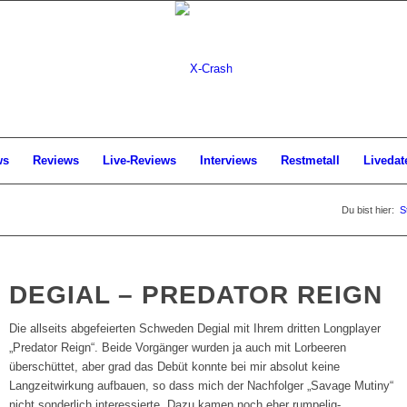
ws
Reviews
Live-Reviews
Interviews
Restmetall
Livedat
Du bist hier:
S
DEGIAL – PREDATOR REIGN
Die allseits abgefeierten Schweden Degial mit Ihrem dritten Longplayer
„Predator Reign“. Beide Vorgänger wurden ja auch mit Lorbeeren
überschüttet, aber grad das Debüt konnte bei mir absolut keine
Langzeitwirkung aufbauen, so dass mich der Nachfolger „Savage Mutiny“
nicht sonderlich interessierte. Dazu kamen noch eher rumpelig-