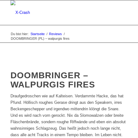
Du bist hier:
Startseite
/
Reviews
/
DOOMBRINGER (PL) – walpurgis fires
DOOMBRINGER –
WALPURGIS FIRES
Draufgedroschen wie auf Kalteisen. Verdammte Hacke, das hat
Pfund. Höllisch roughes Gerase dringt aus den Speakern, irres
Beckengeschepper und irgendwo mittendrin klöngt die Snare.
Und es wird nach vorn gerockt. Nix da Slomowalzen oder breite
Fläschenbrände, sondern roughe Riffwände und eben ein absolut
wahnsinniges Schlagzeug. Das heißt jedoch noch lange nicht,
dass alle acht Tracks in einem Tempo bleiben. Im Leben nicht.