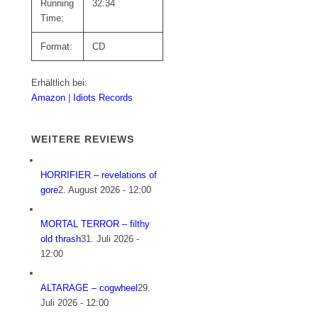
Running
32:34
Time:
Format:
CD
Erhältlich bei:
Amazon
|
Idiots Records
WEITERE REVIEWS
HORRIFIER – revelations of
gore
2. August 2026 - 12:00
MORTAL TERROR – filthy
old thrash
31. Juli 2026 -
12:00
ALTARAGE – cogwheel
29.
Juli 2026 - 12:00