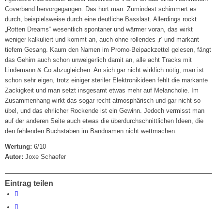
Coverband hervorgegangen. Das hört man. Zumindest schimmert es
durch, beispielsweise durch eine deutliche Basslast. Allerdings rockt
„Rotten Dreams“ wesentlich spontaner und wärmer voran, das wirkt
weniger kalkuliert und kommt an, auch ohne rollendes ‚r‘ und markant
tiefem Gesang. Kaum den Namen im Promo-Beipackzettel gelesen, fängt
das Gehirn auch schon unweigerlich damit an, alle acht Tracks mit
Lindemann & Co abzugleichen. An sich gar nicht wirklich nötig, man ist
schon sehr eigen, trotz einiger steriler Elektronikideen fehlt die markante
Zackigkeit und man setzt insgesamt etwas mehr auf Melancholie. Im
Zusammenhang wirkt das sogar recht atmosphärisch und gar nicht so
übel, und das ehrlicher Rockende ist ein Gewinn. Jedoch vermisst man
auf der anderen Seite auch etwas die überdurchschnittlichen Ideen, die
den fehlenden Buchstaben im Bandnamen nicht wettmachen.
Wertung:
6/10
Autor:
Joxe Schaefer
Eintrag teilen