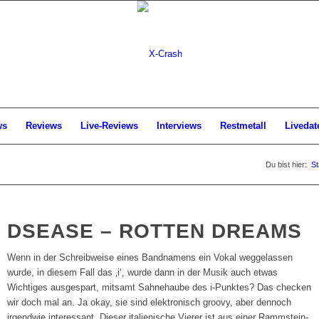
ws
Reviews
Live-Reviews
Interviews
Restmetall
Livedat
Du bist hier:
St
DSEASE – ROTTEN DREAMS
Wenn in der Schreibweise eines Bandnamens ein Vokal weggelassen
wurde, in diesem Fall das ‚i‘, wurde dann in der Musik auch etwas
Wichtiges ausgespart, mitsamt Sahnehaube des i-Punktes? Das checken
wir doch mal an. Ja okay, sie sind elektronisch groovy, aber dennoch
irgendwie interessant. Dieser italienische Vierer ist aus einer Rammstein-