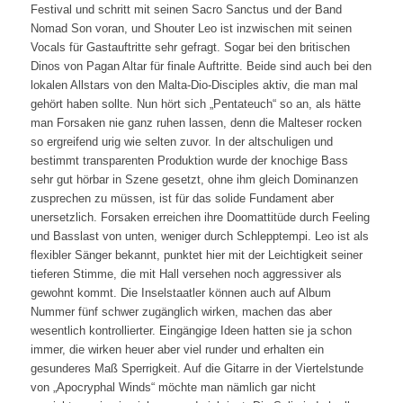
Festival und schritt mit seinen Sacro Sanctus und der Band
Nomad Son voran, und Shouter Leo ist inzwischen mit seinen
Vocals für Gastauftritte sehr gefragt. Sogar bei den britischen
Dinos von Pagan Altar für finale Auftritte. Beide sind auch bei den
lokalen Allstars von den Malta-Dio-Disciples aktiv, die man mal
gehört haben sollte. Nun hört sich „Pentateuch“ so an, als hätte
man Forsaken nie ganz ruhen lassen, denn die Malteser rocken
so ergreifend urig wie selten zuvor. In der altschuligen und
bestimmt transparenten Produktion wurde der knochige Bass
sehr gut hörbar in Szene gesetzt, ohne ihm gleich Dominanzen
zusprechen zu müssen, ist für das solide Fundament aber
unersetzlich. Forsaken erreichen ihre Doomattitüde durch Feeling
und Basslast von unten, weniger durch Schlepptempi. Leo ist als
flexibler Sänger bekannt, punktet hier mit der Leichtigkeit seiner
tieferen Stimme, die mit Hall versehen noch aggressiver als
gewohnt kommt. Die Inselstaatler können auch auf Album
Nummer fünf schwer zugänglich wirken, machen das aber
wesentlich kontrollierter. Eingängige Ideen hatten sie ja schon
immer, die wirken heuer aber viel runder und erhalten ein
gesunderes Maß Sperrigkeit. Auf die Gitarre in der Viertelstunde
von „Apocryphal Winds“ möchte man nämlich gar nicht