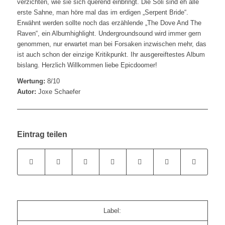
verzichten, wie sie sich querend einbringt. Die Soli sind eh alle
erste Sahne, man höre mal das im erdigen „Serpent Bride“.
Erwähnt werden sollte noch das erzählende „The Dove And The
Raven“, ein Albumhighlight. Undergroundsound wird immer gern
genommen, nur erwartet man bei Forsaken inzwischen mehr, das
ist auch schon der einzige Kritikpunkt. Ihr ausgereiftestes Album
bislang. Herzlich Willkommen liebe Epicdoomer!
Wertung:
8/10
Autor:
Joxe Schaefer
Eintrag teilen
Label: