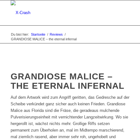
Du bist hier:
Startseite
/
Reviews
/
GRANDIOSE MALICE – the eternal infernal
GRANDIOSE MALICE –
THE ETERNAL INFERNAL
Auf dem Artwork wird zum Angriff geritten, das Gedresche auf der
Scheibe verkündet ganz sicher auch keinen Frieden. Grandiose
Malice aus Florida sind die Fräse, die geradeaus mulchende
Pulverisierungseinheit mit vernichtender Langzeitwirkung. Wo sie
hergerollt ist, wächst nichts mehr. Grollige Riffs setzen
permanent zum Überholen an, mal im Midtempo marschierend,
mal ziemlich rasend, aber immer sehr roh, ungehobelt und