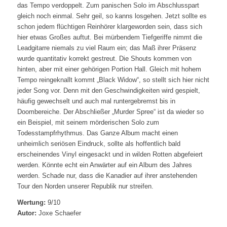
das Tempo verdoppelt. Zum panischen Solo im Abschlusspart
gleich noch einmal. Sehr geil, so kanns losgehen. Jetzt sollte es
schon jedem flüchtigen Reinhörer klargeworden sein, dass sich
hier etwas Großes auftut. Bei mürbendem Tiefgeriffe nimmt die
Leadgitarre niemals zu viel Raum ein; das Maß ihrer Präsenz
wurde quantitativ korrekt gestreut. Die Shouts kommen von
hinten, aber mit einer gehörigen Portion Hall. Gleich mit hohem
Tempo reingeknallt kommt „Black Widow“, so stellt sich hier nicht
jeder Song vor. Denn mit den Geschwindigkeiten wird gespielt,
häufig gewechselt und auch mal runtergebremst bis in
Doombereiche. Der Abschließer „Murder Spree“ ist da wieder so
ein Beispiel, mit seinem mörderischen Solo zum
Todesstampfrhythmus. Das Ganze Album macht einen
unheimlich seriösen Eindruck, sollte als hoffentlich bald
erscheinendes Vinyl eingesackt und in wilden Rotten abgefeiert
werden. Könnte echt ein Anwärter auf ein Album des Jahres
werden. Schade nur, dass die Kanadier auf ihrer anstehenden
Tour den Norden unserer Republik nur streifen.
Wertung:
9/10
Autor:
Joxe Schaefer