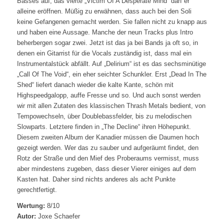
Basses auf, das vierte „Victim Of A Desperate Mind“ darf er
alleine eröffnen. Müßig zu erwähnen, dass auch bei den Soli
keine Gefangenen gemacht werden. Sie fallen nicht zu knapp aus
und haben eine Aussage. Manche der neun Tracks plus Intro
beherbergen sogar zwei. Jetzt ist das ja bei Bands ja oft so, in
denen ein Gitarrist für die Vocals zuständig ist, dass mal ein
Instrumentalstück abfällt. Auf „Delirium“ ist es das sechsminütige
„Call Of The Void“, ein eher seichter Schunkler. Erst „Dead In The
Shed“ liefert danach wieder die kalte Kante, schön mit
Highspeedgalopp, auffe Fresse und so. Und auch sonst werden
wir mit allen Zutaten des klassischen Thrash Metals bedient, von
Tempowechseln, über Doublebassfelder, bis zu melodischen
Slowparts. Letztere finden in „The Decline“ ihren Höhepunkt.
Diesem zweiten Album der Kanadier müssen die Daumen hoch
gezeigt werden. Wer das zu sauber und aufgeräumt findet, den
Rotz der Straße und den Mief des Proberaums vermisst, muss
aber mindestens zugeben, dass dieser Vierer einiges auf dem
Kasten hat. Daher sind nichts anderes als acht Punkte
gerechtfertigt.
Wertung:
8/10
Autor:
Joxe Schaefer