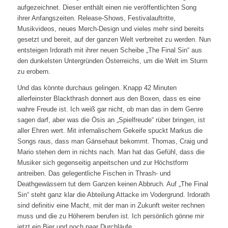
aufgezeichnet. Dieser enthält einen nie veröffentlichten Song
ihrer Anfangszeiten. Release-Shows, Festivalauftritte,
Musikvideos, neues Merch-Design und vieles mehr sind bereits
gesetzt und bereit, auf der ganzen Welt verbreitet zu werden. Nun
entsteigen Irdorath mit ihrer neuen Scheibe „The Final Sin“ aus
den dunkelsten Untergründen Österreichs, um die Welt im Sturm
zu erobern.
Und das könnte durchaus gelingen. Knapp 42 Minuten
allerfeinster Blackthrash donnert aus den Boxen, dass es eine
wahre Freude ist. Ich weiß gar nicht, ob man das in dem Genre
sagen darf, aber was die Ösis an „Spielfreude“ rüber bringen, ist
aller Ehren wert. Mit infernalischem Gekeife spuckt Markus die
Songs raus, dass man Gänsehaut bekommt. Thomas, Craig und
Mario stehen dem in nichts nach. Man hat das Gefühl, dass die
Musiker sich gegenseitig anpeitschen und zur Höchstform
antreiben. Das gelegentliche Fischen in Thrash- und
Deathgewässern tut dem Ganzen keinen Abbruch. Auf „The Final
Sin“ steht ganz klar die Abteilung Attacke im Vodergrund. Irdorath
sind definitiv eine Macht, mit der man in Zukunft weiter rechnen
muss und die zu Höherem berufen ist. Ich persönlich gönne mir
jetzt ein Bier und noch paar Durchläufe.