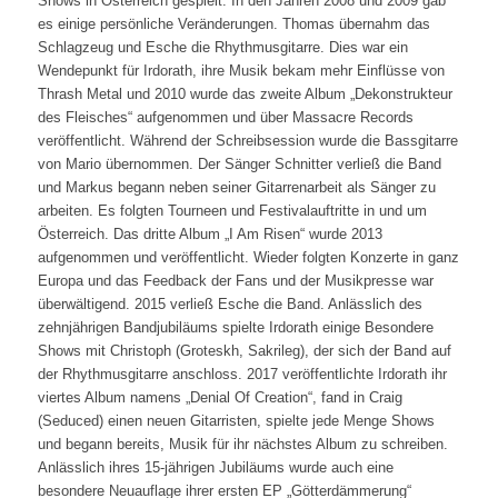
Shows in Österreich gespielt. In den Jahren 2008 und 2009 gab
es einige persönliche Veränderungen. Thomas übernahm das
Schlagzeug und Esche die Rhythmusgitarre. Dies war ein
Wendepunkt für Irdorath, ihre Musik bekam mehr Einflüsse von
Thrash Metal und 2010 wurde das zweite Album „Dekonstrukteur
des Fleisches“ aufgenommen und über Massacre Records
veröffentlicht. Während der Schreibsession wurde die Bassgitarre
von Mario übernommen. Der Sänger Schnitter verließ die Band
und Markus begann neben seiner Gitarrenarbeit als Sänger zu
arbeiten. Es folgten Tourneen und Festivalauftritte in und um
Österreich. Das dritte Album „I Am Risen“ wurde 2013
aufgenommen und veröffentlicht. Wieder folgten Konzerte in ganz
Europa und das Feedback der Fans und der Musikpresse war
überwältigend. 2015 verließ Esche die Band. Anlässlich des
zehnjährigen Bandjubiläums spielte Irdorath einige Besondere
Shows mit Christoph (Groteskh, Sakrileg), der sich der Band auf
der Rhythmusgitarre anschloss. 2017 veröffentlichte Irdorath ihr
viertes Album namens „Denial Of Creation“, fand in Craig
(Seduced) einen neuen Gitarristen, spielte jede Menge Shows
und begann bereits, Musik für ihr nächstes Album zu schreiben.
Anlässlich ihres 15-jährigen Jubiläums wurde auch eine
besondere Neuauflage ihrer ersten EP „Götterdämmerung“