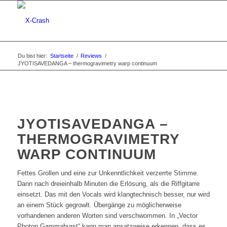
Du bist hier:
Startseite
/
Reviews
/
JYOTISAVEDANGA – thermogravimetry warp continuum
JYOTISAVEDANGA –
THERMOGRAVIMETRY
WARP CONTINUUM
Fettes Grollen und eine zur Unkenntlichkeit verzerrte Stimme.
Dann nach dreieinhalb Minuten die Erlösung, als die Riffgitarre
einsetzt. Das mit den Vocals wird klangtechnisch besser, nur wird
an einem Stück gegrowlt. Übergänge zu möglicherweise
vorhandenen anderen Worten sind verschwommen. In „Vector
Photon Gammaburst“ kann man ansatzweise erkennen, dass es