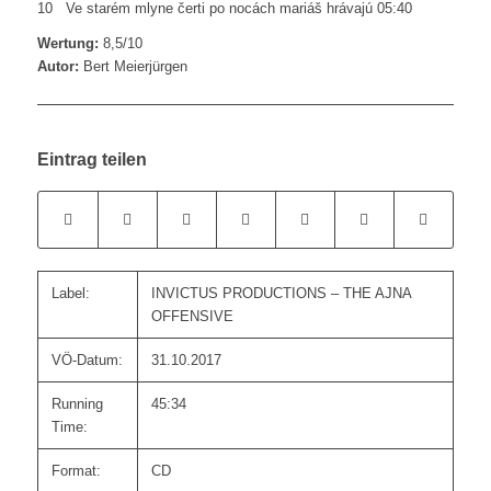
10 Ve starém mlyne čerti po nocách mariáš hrávajú 05:40
Wertung:
8,5/10
Autor:
Bert Meierjürgen
Eintrag teilen
Label:
INVICTUS PRODUCTIONS – THE AJNA
OFFENSIVE
VÖ-Datum:
31.10.2017
Running
45:34
Time:
Format:
CD