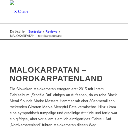
Du bist hier:
Startseite
/
Reviews
/
MALOKARPATAN – nordkarpatenland
MALOKARPATAN –
NORDKARPATENLAND
Die Slowaken Malokarpatan erregten erst 2015 mit Ihrem
Debütalbum „Stridžie Dni“ einiges an Aufsehen, da es rohe Black
Metal Sounds Marke Masters Hammer mit eher 80er-metallisch
rockenden Gitarren Marke Mercyful Fate vermischte. Hinzu kam
eine sympathisch rumpelige und gradlinige Attitüde und fertig war
ein giftiges, aber vor allem ziemlich einzigartiges Gebräu. Auf
„Nordkarpatenland“ führen Malokarpatan diesen Weg