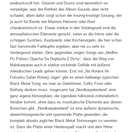
eindrucksvoll fort. Gitarren und Drums sind wesentlich un-
rumpeliger, was der Rohheit des Album-Sounds aber nicht
schadet, allein dafür sorgt schon der knurrig-knorrige Gesang, der
ja auch für Bands wie Masters Hammer oder Root
charakteristisch ist. Etwas stärker in den Vordergrund sind die
atmosphärischen Elemente gerückt, seien es die Intros oder die
schrägen Synthies, Keyboards oder Kirchenorgeln, die hier schon
fast humorvolle Farbtupfer ergeben, aber nie zu sehr im
Vordergrund stehen. Dem gegenüber zeigen Songs wie „Nedlho
Po Púlnoci Opacha Sa Doplazila Z Dzíry“, dass der Weg von
Malokarpatan auch in stärker rockende Gefilde mit äußerst
melodischen Leads gehen könnte. Erst mit „Na Horárni Ve
Folvarku Safári Rohatý Jáger“ gibt es einen halbwegs typischen
Black Metal Song, wo man an Darkthrone, Celtic Frost oder
Bathory denken muss. Insgesamt hat „Nordkarpatenland“ eine
ganz eigene Atmosphäre, die irgendwie folkloresk-mittelalterlich
herüber kommt, ohne dass es musikalische Elemente aus diesen
Bereichen gibt. „Nordkarpatenland“ ist eine äußerst dynamische,
abwechslungsreiche und spannende Platte geworden, die
komplett abseits jeglicher Black Metal Strömungen zu verorten
ist. Dass die Platte einen Heidenspaß macht und dem Hörer