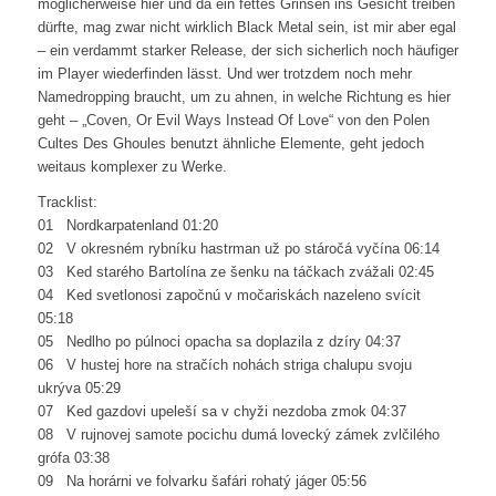
möglicherweise hier und da ein fettes Grinsen ins Gesicht treiben
dürfte, mag zwar nicht wirklich Black Metal sein, ist mir aber egal
– ein verdammt starker Release, der sich sicherlich noch häufiger
im Player wiederfinden lässt. Und wer trotzdem noch mehr
Namedropping braucht, um zu ahnen, in welche Richtung es hier
geht – „Coven, Or Evil Ways Instead Of Love“ von den Polen
Cultes Des Ghoules benutzt ähnliche Elemente, geht jedoch
weitaus komplexer zu Werke.
Tracklist:
01 Nordkarpatenland 01:20
02 V okresném rybníku hastrman už po stáročá vyčína 06:14
03 Ked starého Bartolína ze šenku na táčkach zvážali 02:45
04 Ked svetlonosi započnú v močariskách nazeleno svícit
05:18
05 Nedlho po púlnoci opacha sa doplazila z dzíry 04:37
06 V hustej hore na stračích nohách striga chalupu svoju
ukrýva 05:29
07 Ked gazdovi upeleší sa v chyži nezdoba zmok 04:37
08 V rujnovej samote pocichu dumá lovecký zámek zvlčilého
grófa 03:38
09 Na horárni ve folvarku šafári rohatý jáger 05:56