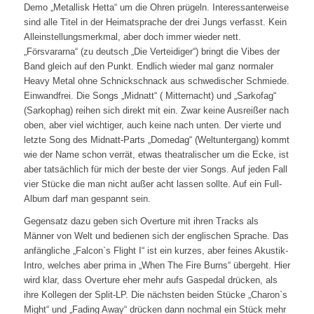
Demo „Metallisk Hetta“ um die Ohren prügeln. Interessanterweise
sind alle Titel in der Heimatsprache der drei Jungs verfasst. Kein
Alleinstellungsmerkmal, aber doch immer wieder nett.
„Försvararna“ (zu deutsch „Die Verteidiger“) bringt die Vibes der
Band gleich auf den Punkt. Endlich wieder mal ganz normaler
Heavy Metal ohne Schnickschnack aus schwedischer Schmiede.
Einwandfrei. Die Songs „Midnatt“ ( Mitternacht) und „Sarkofag“
(Sarkophag) reihen sich direkt mit ein. Zwar keine Ausreißer nach
oben, aber viel wichtiger, auch keine nach unten. Der vierte und
letzte Song des Midnatt-Parts „Domedag“ (Weltuntergang) kommt
wie der Name schon verrät, etwas theatralischer um die Ecke, ist
aber tatsächlich für mich der beste der vier Songs. Auf jeden Fall
vier Stücke die man nicht außer acht lassen sollte. Auf ein Full-
Album darf man gespannt sein.
Gegensatz dazu geben sich Overture mit ihren Tracks als
Männer von Welt und bedienen sich der englischen Sprache. Das
anfängliche „Falcon`s Flight I“ ist ein kurzes, aber feines Akustik-
Intro, welches aber prima in „When The Fire Burns“ übergeht. Hier
wird klar, dass Overture eher mehr aufs Gaspedal drücken, als
ihre Kollegen der Split-LP. Die nächsten beiden Stücke „Charon`s
Might“ und „Fading Away“ drücken dann nochmal ein Stück mehr