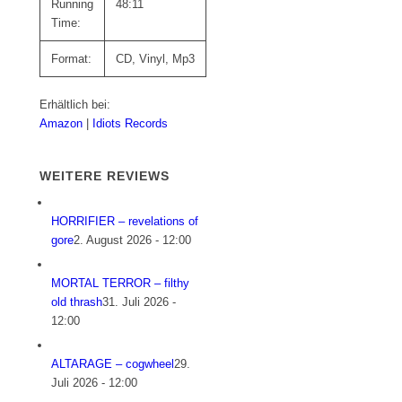
Running
48:11
Time:
Format:
CD, Vinyl, Mp3
Erhältlich bei:
Amazon
|
Idiots Records
WEITERE REVIEWS
HORRIFIER – revelations of
gore
2. August 2026 - 12:00
MORTAL TERROR – filthy
old thrash
31. Juli 2026 -
12:00
ALTARAGE – cogwheel
29.
Juli 2026 - 12:00