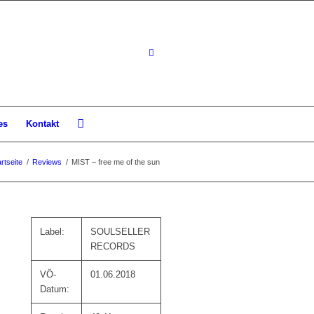
es
Kontakt
rtseite
/
Reviews
/
MIST – free me of the sun
Label:
SOULSELLER
RECORDS
VÖ-
01.06.2018
Datum: