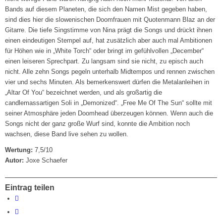
Bands auf diesem Planeten, die sich den Namen Mist gegeben haben,
sind dies hier die slowenischen Doomfrauen mit Quotenmann Blaz an der
Gitarre. Die tiefe Singstimme von Nina prägt die Songs und drückt ihnen
einen eindeutigen Stempel auf, hat zusätzlich aber auch mal Ambitionen
für Höhen wie in „White Torch“ oder bringt im gefühlvollen „December“
einen leiseren Sprechpart. Zu langsam sind sie nicht, zu episch auch
nicht. Alle zehn Songs pegeln unterhalb Midtempos und rennen zwischen
vier und sechs Minuten. Als bemerkenswert dürfen die Metalanleihen in
„Altar Of You“ bezeichnet werden, und als großartig die
candlemassartigen Soli in „Demonized“. „Free Me Of The Sun“ sollte mit
seiner Atmosphäre jeden Doomhead überzeugen können. Wenn auch die
Songs nicht der ganz große Wurf sind, konnte die Ambition noch
wachsen, diese Band live sehen zu wollen.
Wertung:
7,5/10
Autor:
Joxe Schaefer
Eintrag teilen