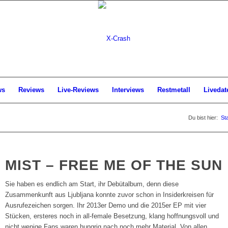
ws
Reviews
Live-Reviews
Interviews
Restmetall
Livedat
Du bist hier:
Sta
MIST – FREE ME OF THE SUN
Sie haben es endlich am Start, ihr Debütalbum, denn diese
Zusammenkunft aus Ljubljana konnte zuvor schon in Insiderkreisen für
Ausrufezeichen sorgen. Ihr 2013er Demo und die 2015er EP mit vier
Stücken, ersteres noch in all-female Besetzung, klang hoffnungsvoll und
nicht wenige Fans waren hungrig nach noch mehr Material. Von allen