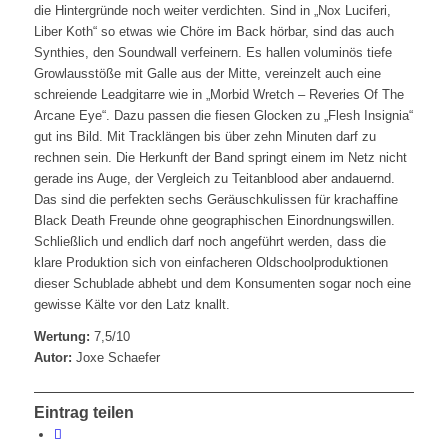
die Hintergründe noch weiter verdichten. Sind in „Nox Luciferi,
Liber Koth“ so etwas wie Chöre im Back hörbar, sind das auch
Synthies, den Soundwall verfeinern. Es hallen voluminös tiefe
Growlausstöße mit Galle aus der Mitte, vereinzelt auch eine
schreiende Leadgitarre wie in „Morbid Wretch – Reveries Of The
Arcane Eye“. Dazu passen die fiesen Glocken zu „Flesh Insignia“
gut ins Bild. Mit Tracklängen bis über zehn Minuten darf zu
rechnen sein. Die Herkunft der Band springt einem im Netz nicht
gerade ins Auge, der Vergleich zu Teitanblood aber andauernd.
Das sind die perfekten sechs Geräuschkulissen für krachaffine
Black Death Freunde ohne geographischen Einordnungswillen.
Schließlich und endlich darf noch angeführt werden, dass die
klare Produktion sich von einfacheren Oldschoolproduktionen
dieser Schublade abhebt und dem Konsumenten sogar noch eine
gewisse Kälte vor den Latz knallt.
Wertung:
7,5/10
Autor:
Joxe Schaefer
Eintrag teilen