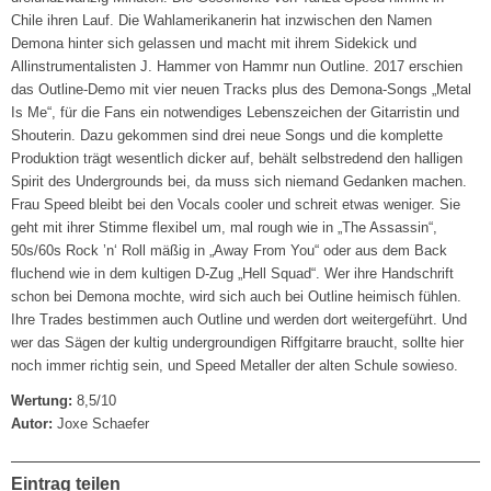
Chile ihren Lauf. Die Wahlamerikanerin hat inzwischen den Namen
Demona hinter sich gelassen und macht mit ihrem Sidekick und
Allinstrumentalisten J. Hammer von Hammr nun Outline. 2017 erschien
das Outline-Demo mit vier neuen Tracks plus des Demona-Songs „Metal
Is Me“, für die Fans ein notwendiges Lebenszeichen der Gitarristin und
Shouterin. Dazu gekommen sind drei neue Songs und die komplette
Produktion trägt wesentlich dicker auf, behält selbstredend den halligen
Spirit des Undergrounds bei, da muss sich niemand Gedanken machen.
Frau Speed bleibt bei den Vocals cooler und schreit etwas weniger. Sie
geht mit ihrer Stimme flexibel um, mal rough wie in „The Assassin“,
50s/60s Rock ’n‘ Roll mäßig in „Away From You“ oder aus dem Back
fluchend wie in dem kultigen D-Zug „Hell Squad“. Wer ihre Handschrift
schon bei Demona mochte, wird sich auch bei Outline heimisch fühlen.
Ihre Trades bestimmen auch Outline und werden dort weitergeführt. Und
wer das Sägen der kultig undergroundigen Riffgitarre braucht, sollte hier
noch immer richtig sein, und Speed Metaller der alten Schule sowieso.
Wertung:
8,5/10
Autor:
Joxe Schaefer
Eintrag teilen