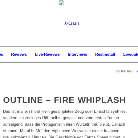
ws
Reviews
Live-Reviews
Interviews
Restmetall
Livedat
Du bist hier:
S
OUTLINE – FIRE WHIPLASH
Das ist mal ein Intro! Kein gesampletes Zeug oder Einschlafsynthies,
sondern ein zackiges Riff, selbst gespielt und vom ersten Ton an
aufzeigend, dass die Protagonistin ihren Wurzeln treu bleibt. Danach
statuiert „Metal Is Me“ den Highspeed Wegweiser dieser knappen
dreiundzwanzig Minuten. Die Geschichte von Tanza Speed nimmt in