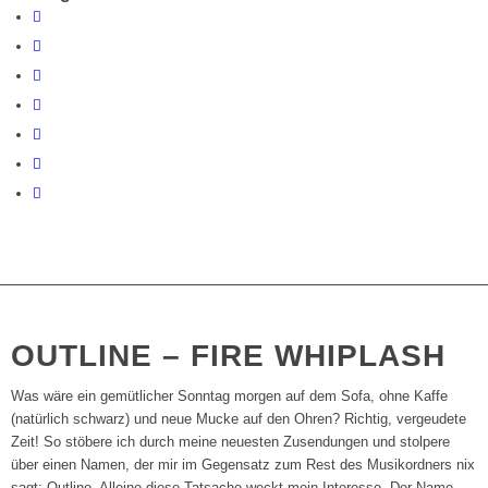
OUTLINE – FIRE WHIPLASH
Was wäre ein gemütlicher Sonntag morgen auf dem Sofa, ohne Kaffe
(natürlich schwarz) und neue Mucke auf den Ohren? Richtig, vergeudete
Zeit! So stöbere ich durch meine neuesten Zusendungen und stolpere
über einen Namen, der mir im Gegensatz zum Rest des Musikordners nix
sagt: Outline. Alleine diese Tatsache weckt mein Interesse. Der Name