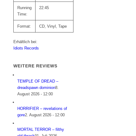
Running
22:45
Time:
Format:
CD, Vinyl, Tape
Erhältlich bei:
Idiots Records
WEITERE REVIEWS
TEMPLE OF DREAD –
dreadspawn dominion
8.
August 2026 - 12:00
HORRIFIER – revelations of
gore
2. August 2026 - 12:00
MORTAL TERROR – filthy
old thrash
31. Juli 2026 -