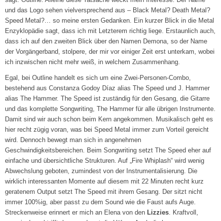
und das Logo sehen vielversprechend aus – Black Metal? Death Metal?
Speed Metal?… so meine ersten Gedanken. Ein kurzer Blick in die Metal
Enzyklopädie sagt, dass ich mit Letzterem richtig liege. Erstaunlich auch,
dass ich auf den zweiten Blick über den Namen Demona, so der Name
der Vorgängerband, stolpere, der mir vor einiger Zeit erst unterkam, wobei
ich inzwischen nicht mehr weiß, in welchem Zusammenhang.
Egal, bei Outline handelt es sich um eine Zwei-Personen-Combo,
bestehend aus Constanza Godoy Díaz alias The Speed und J. Hammer
alias The Hammer. The Speed ist zuständig für den Gesang, die Gitarre
und das komplette Songwriting, The Hammer für alle übrigen Instrumente.
Damit sind wir auch schon beim Kern angekommen. Musikalisch geht es
hier recht zügig voran, was bei Speed Metal immer zum Vorteil gereicht
wird. Dennoch bewegt man sich in angenehmen
Geschwindigkeitsbereichen. Beim Songwriting setzt The Speed eher auf
einfache und übersichtliche Strukturen. Auf „Fire Whiplash“ wird wenig
Abwechslung geboten, zumindest von der Instrumentalisierung. Die
wirklich interessanten Momente auf diesem mit 22 Minuten recht kurz
geratenem Output setzt The Speed mit ihrem Gesang. Der sitzt nicht
immer 100%ig, aber passt zu dem Sound wie die Faust aufs Auge.
Streckenweise erinnert er mich an Elena von den
Lizzies
. Kraftvoll,