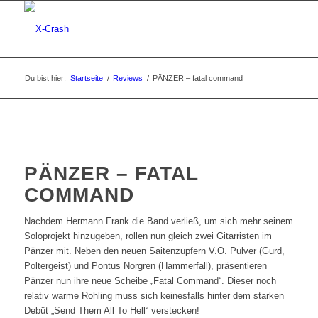
Du bist hier:
Startseite
/
Reviews
/
PÄNZER – fatal command
PÄNZER – FATAL
COMMAND
Nachdem Hermann Frank die Band verließ, um sich mehr seinem
Soloprojekt hinzugeben, rollen nun gleich zwei Gitarristen im
Pänzer mit. Neben den neuen Saitenzupfern V.O. Pulver (Gurd,
Poltergeist) und Pontus Norgren (Hammerfall), präsentieren
Pänzer nun ihre neue Scheibe „Fatal Command“. Dieser noch
relativ warme Rohling muss sich keinesfalls hinter dem starken
Debüt „Send Them All To Hell“ verstecken!