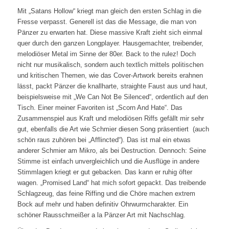
Mit „Satans Hollow“ kriegt man gleich den ersten Schlag in die
Fresse verpasst. Generell ist das die Message, die man von
Pänzer zu erwarten hat. Diese massive Kraft zieht sich einmal
quer durch den ganzen Longplayer. Hausgemachter, treibender,
melodiöser Metal im Sinne der 80er. Back to the rulez! Doch
nicht nur musikalisch, sondern auch textlich mittels politischen
und kritischen Themen, wie das Cover-Artwork bereits erahnen
lässt, packt Pänzer die knallharte, straighte Faust aus und haut,
beispielsweise mit „We Can Not Be Silenced“, ordentlich auf den
Tisch. Einer meiner Favoriten ist „Scorn And Hate“. Das
Zusammenspiel aus Kraft und melodiösen Riffs gefällt mir sehr
gut, ebenfalls die Art wie Schmier diesen Song präsentiert (auch
schön raus zuhören bei „Afflincted“). Das ist mal ein etwas
anderer Schmier am Mikro, als bei Destruction. Dennoch: Seine
Stimme ist einfach unvergleichlich und die Ausflüge in andere
Stimmlagen kriegt er gut gebacken. Das kann er ruhig öfter
wagen. „Promised Land“ hat mich sofort gepackt. Das treibende
Schlagzeug, das feine Riffing und die Chöre machen extrem
Bock auf mehr und haben definitiv Ohrwurmcharakter. Ein
schöner Rausschmeißer a la Pänzer Art mit Nachschlag.