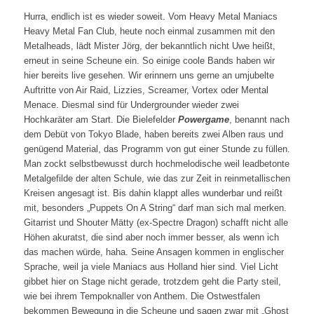
Hurra, endlich ist es wieder soweit. Vom Heavy Metal Maniacs
Heavy Metal Fan Club, heute noch einmal zusammen mit den
Metalheads, lädt Mister Jörg, der bekanntlich nicht Uwe heißt,
erneut in seine Scheune ein. So einige coole Bands haben wir
hier bereits live gesehen. Wir erinnern uns gerne an umjubelte
Auftritte von Air Raid, Lizzies, Screamer, Vortex oder Mental
Menace. Diesmal sind für Undergrounder wieder zwei
Hochkaräter am Start. Die Bielefelder
Powergame
, benannt nach
dem Debüt von Tokyo Blade, haben bereits zwei Alben raus und
genügend Material, das Programm von gut einer Stunde zu füllen.
Man zockt selbstbewusst durch hochmelodische weil leadbetonte
Metalgefilde der alten Schule, wie das zur Zeit in reinmetallischen
Kreisen angesagt ist. Bis dahin klappt alles wunderbar und reißt
mit, besonders „Puppets On A String“ darf man sich mal merken.
Gitarrist und Shouter Mätty (ex-Spectre Dragon) schafft nicht alle
Höhen akuratst, die sind aber noch immer besser, als wenn ich
das machen würde, haha. Seine Ansagen kommen in englischer
Sprache, weil ja viele Maniacs aus Holland hier sind. Viel Licht
gibbet hier on Stage nicht gerade, trotzdem geht die Party steil,
wie bei ihrem Tempoknaller von Anthem. Die Ostwestfalen
bekommen Bewegung in die Scheune und sagen zwar mit „Ghost