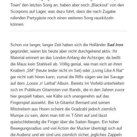
Town“ den letzten Song an, haben aber noch „Blackout“ von den
Scorpions auf Lager, was dazu führt, dass die nach Zugabe
rufenden Partygäste noch einen weiteren Song rauskitzeln
können.
Schon vor langer, langer Zeit haben sich die Holländer
Sad Iron
gegründet, waren bis heute aber nicht durchgehend aktiv. Ihr
Material erinnert an das London Anfang der Achtziger, da beißt
die Maus kein Stahlseil ab. Völlig genial, wie man sich an ihren
Knallern „SM“ (heute leider nicht im Set) oder „Living Like A Rat“
gar nicht satt hören kann, zumal die Riffs sägen wie bei Savage
auf dem „Loose ‚n‘ Lethal“ Album. Bereits im Vorfeld unterhielten
sich im Publikum Gitarristen von Bands, die in den Jahren zuvor
hier gespielt haben, wie Kälte sich unangenehm auf das
Fingerspiel auswirkt. Bei Ur-Gitarrist Bernard und seinen
Mitstreitern aus Hoorn scheint die Gradzahl jedoch ziemlich
Mumpe zu sein, denn man tritt im T-Shirt auf und lässt
quietschlebendig die Finger über die Saiten fliegen. Ein hoher
Bewegungsradius und viel Action der Mucker überträgt sich auf
die Audienz und wir sind uns ziemlich sicher, jegliches Zappeln