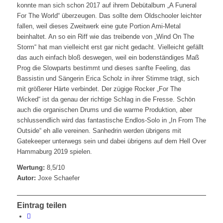
konnte man sich schon 2017 auf ihrem Debütalbum „A Funeral
For The World“ überzeugen. Das sollte dem Oldschooler leichter
fallen, weil dieses Zweitwerk eine gute Portion Ami-Metal
beinhaltet. An so ein Riff wie das treibende von „Wind On The
Storm“ hat man vielleicht erst gar nicht gedacht. Vielleicht gefällt
das auch einfach bloß deswegen, weil ein bodenständiges Maß
Prog die Slowparts bestimmt und dieses sanfte Feeling, das
Bassistin und Sängerin Erica Scholz in ihrer Stimme trägt, sich
mit größerer Härte verbindet. Der zügige Rocker „For The
Wicked“ ist da genau der richtige Schlag in die Fresse. Schön
auch die organischen Drums und die warme Produktion, aber
schlussendlich wird das fantastische Endlos-Solo in „In From The
Outside“ eh alle vereinen. Sanhedrin werden übrigens mit
Gatekeeper unterwegs sein und dabei übrigens auf dem Hell Over
Hammaburg 2019 spielen.
Wertung:
8,5/10
Autor:
Joxe Schaefer
Eintrag teilen