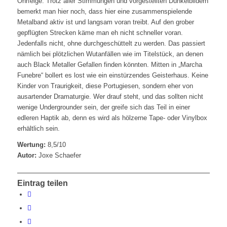
Ohrfeige. Trotz aller Stimmungen und vorgestellten Dunkelbildern
bemerkt man hier noch, dass hier eine zusammenspielende
Metalband aktiv ist und langsam voran treibt. Auf den grober
gepflügten Strecken käme man eh nicht schneller voran.
Jedenfalls nicht, ohne durchgeschüttelt zu werden. Das passiert
nämlich bei plötzlichen Wutanfällen wie im Titelstück, an denen
auch Black Metaller Gefallen finden könnten. Mitten in „Marcha
Funebre“ bollert es lost wie ein einstürzendes Geisterhaus. Keine
Kinder von Traurigkeit, diese Portugiesen, sondern eher von
ausartender Dramaturgie. Wer drauf steht, und das sollten nicht
wenige Undergrounder sein, der greife sich das Teil in einer
edleren Haptik ab, denn es wird als hölzerne Tape- oder Vinylbox
erhältlich sein.
Wertung:
8,5/10
Autor:
Joxe Schaefer
Eintrag teilen