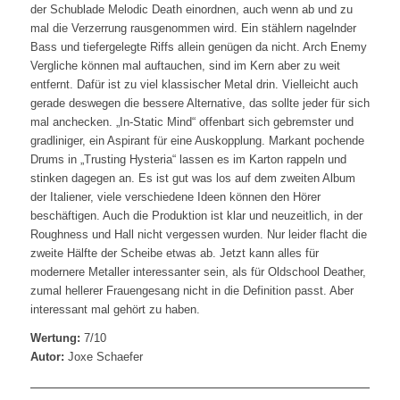
der Schublade Melodic Death einordnen, auch wenn ab und zu
mal die Verzerrung rausgenommen wird. Ein stählern nagelnder
Bass und tiefergelegte Riffs allein genügen da nicht. Arch Enemy
Vergliche können mal auftauchen, sind im Kern aber zu weit
entfernt. Dafür ist zu viel klassischer Metal drin. Vielleicht auch
gerade deswegen die bessere Alternative, das sollte jeder für sich
mal anchecken. „In-Static Mind“ offenbart sich gebremster und
gradliniger, ein Aspirant für eine Auskopplung. Markant pochende
Drums in „Trusting Hysteria“ lassen es im Karton rappeln und
stinken dagegen an. Es ist gut was los auf dem zweiten Album
der Italiener, viele verschiedene Ideen können den Hörer
beschäftigen. Auch die Produktion ist klar und neuzeitlich, in der
Roughness und Hall nicht vergessen wurden. Nur leider flacht die
zweite Hälfte der Scheibe etwas ab. Jetzt kann alles für
modernere Metaller interessanter sein, als für Oldschool Deather,
zumal hellerer Frauengesang nicht in die Definition passt. Aber
interessant mal gehört zu haben.
Wertung:
7/10
Autor:
Joxe Schaefer