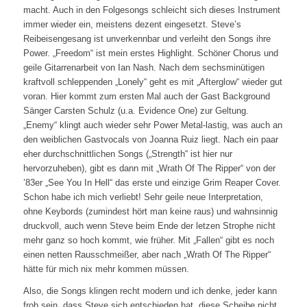
macht. Auch in den Folgesongs schleicht sich dieses Instrument
immer wieder ein, meistens dezent eingesetzt. Steve’s
Reibeisengesang ist unverkennbar und verleiht den Songs ihre
Power. „Freedom“ ist mein erstes Highlight. Schöner Chorus und
geile Gitarrenarbeit von Ian Nash. Nach dem sechsminütigen
kraftvoll schleppenden „Lonely“ geht es mit „Afterglow“ wieder gut
voran. Hier kommt zum ersten Mal auch der Gast Background
Sänger Carsten Schulz (u.a. Evidence One) zur Geltung.
„Enemy“ klingt auch wieder sehr Power Metal-lastig, was auch an
den weiblichen Gastvocals von Joanna Ruiz liegt. Nach ein paar
eher durchschnittlichen Songs („Strength“ ist hier nur
hervorzuheben), gibt es dann mit „Wrath Of The Ripper“ von der
’83er „See You In Hell“ das erste und einzige Grim Reaper Cover.
Schon habe ich mich verliebt! Sehr geile neue Interpretation,
ohne Keybords (zumindest hört man keine raus) und wahnsinnig
druckvoll, auch wenn Steve beim Ende der letzen Strophe nicht
mehr ganz so hoch kommt, wie früher. Mit „Fallen“ gibt es noch
einen netten Rausschmeißer, aber nach „Wrath Of The Ripper“
hätte für mich nix mehr kommen müssen.
Also, die Songs klingen recht modern und ich denke, jeder kann
froh sein, dass Steve sich entschieden hat, diese Scheibe nicht