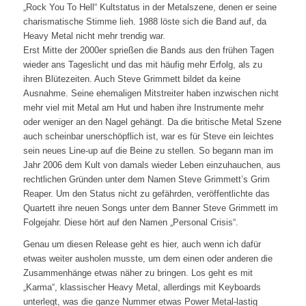
„Rock You To Hell“ Kultstatus in der Metalszene, denen er seine
charismatische Stimme lieh. 1988 löste sich die Band auf, da
Heavy Metal nicht mehr trendig war.
Erst Mitte der 2000er sprießen die Bands aus den frühen Tagen
wieder ans Tageslicht und das mit häufig mehr Erfolg, als zu
ihren Blütezeiten. Auch Steve Grimmett bildet da keine
Ausnahme. Seine ehemaligen Mitstreiter haben inzwischen nicht
mehr viel mit Metal am Hut und haben ihre Instrumente mehr
oder weniger an den Nagel gehängt. Da die britische Metal Szene
auch scheinbar unerschöpflich ist, war es für Steve ein leichtes
sein neues Line-up auf die Beine zu stellen. So begann man im
Jahr 2006 dem Kult von damals wieder Leben einzuhauchen, aus
rechtlichen Gründen unter dem Namen Steve Grimmett’s Grim
Reaper. Um den Status nicht zu gefährden, veröffentlichte das
Quartett ihre neuen Songs unter dem Banner Steve Grimmett im
Folgejahr. Diese hört auf den Namen „Personal Crisis“.
Genau um diesen Release geht es hier, auch wenn ich dafür
etwas weiter ausholen musste, um dem einen oder anderen die
Zusammenhänge etwas näher zu bringen. Los geht es mit
„Karma“, klassischer Heavy Metal, allerdings mit Keyboards
unterlegt, was die ganze Nummer etwas Power Metal-lastig