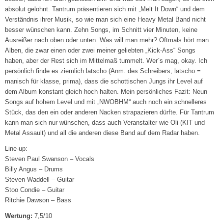
absolut gelohnt. Tantrum präsentieren sich mit „Melt It Down“ und dem
Verständnis ihrer Musik, so wie man sich eine Heavy Metal Band nicht
besser wünschen kann. Zehn Songs, im Schnitt vier Minuten, keine
Ausreißer nach oben oder unten. Was will man mehr? Oftmals hört man
Alben, die zwar einen oder zwei meiner geliebten „Kick-Ass“ Songs
haben, aber der Rest sich im Mittelmaß tummelt. Wer`s mag, okay. Ich
persönlich finde es ziemlich latscho (Anm. des Schreibers, latscho =
manisch für klasse, prima), dass die schottischen Jungs ihr Level auf
dem Album konstant gleich hoch halten. Mein persönliches Fazit: Neun
Songs auf hohem Level und mit „NWOBHM“ auch noch ein schnelleres
Stück, das den ein oder anderen Nacken strapazieren dürfte. Für Tantrum
kann man sich nur wünschen, dass auch Veranstalter wie Oli (KIT und
Metal Assault) und all die anderen diese Band auf dem Radar haben.
Line-up:
Steven Paul Swanson – Vocals
Billy Angus – Drums
Steven Waddell – Guitar
Stoo Condie – Guitar
Ritchie Dawson – Bass
Wertung:
7,5/10