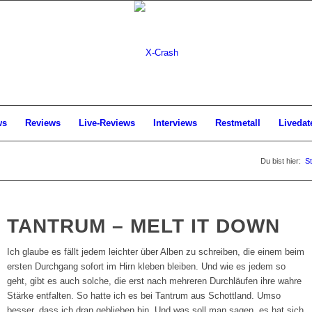
ws
Reviews
Live-Reviews
Interviews
Restmetall
Livedat
Du bist hier:
St
TANTRUM – MELT IT DOWN
Ich glaube es fällt jedem leichter über Alben zu schreiben, die einem beim
ersten Durchgang sofort im Hirn kleben bleiben. Und wie es jedem so
geht, gibt es auch solche, die erst nach mehreren Durchläufen ihre wahre
Stärke entfalten. So hatte ich es bei Tantrum aus Schottland. Umso
besser, dass ich dran geblieben bin. Und was soll man sagen, es hat sich