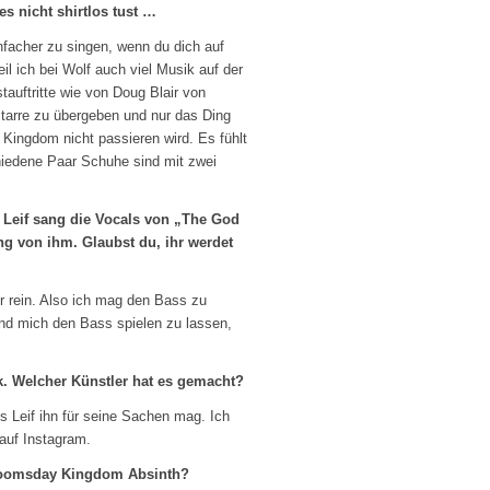
es nicht shirtlos tust …
infacher zu singen, wenn du dich auf
eil ich bei Wolf auch viel Musik auf der
tauftritte wie von Doug Blair von
tarre zu übergeben und nur das Ding
 Kingdom nicht passieren wird. Es fühlt
chiedene Paar Schuhe sind mit zwei
d Leif sang die Vocals von „The God
ong von ihm. Glaubst du, ihr werdet
r rein. Also ich mag den Bass zu
und mich den Bass spielen zu lassen,
k. Welcher Künstler hat es gemacht?
s Leif ihn für seine Sachen mag. Ich
 auf Instagram.
e Doomsday Kingdom Absinth?