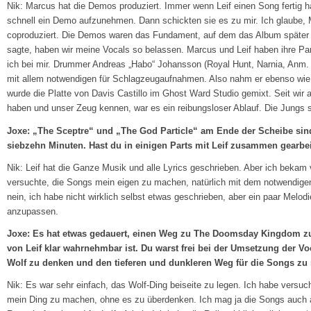
Nik: Marcus hat die Demos produziert. Immer wenn Leif einen Song fertig h
schnell ein Demo aufzunehmen. Dann schickten sie es zu mir. Ich glaube,
coproduziert. Die Demos waren das Fundament, auf dem das Album später
sagte, haben wir meine Vocals so belassen. Marcus und Leif haben ihre P
ich bei mir. Drummer Andreas „Habo“ Johansson (Royal Hunt, Narnia, Anm. d
mit allem notwendigen für Schlagzeugaufnahmen. Also nahm er ebenso wie 
wurde die Platte von Davis Castillo im Ghost Ward Studio gemixt. Seit wir 
haben und unser Zeug kennen, war es ein reibungsloser Ablauf. Die Jungs si
Joxe: „The Sceptre“ und „The God Particle“ am Ende der Scheibe sin
siebzehn Minuten. Hast du in einigen Parts mit Leif zusammen gearbei
Nik: Leif hat die Ganze Musik und alle Lyrics geschrieben. Aber ich bekam v
versuchte, die Songs mein eigen zu machen, natürlich mit dem notwendig
nein, ich habe nicht wirklich selbst etwas geschrieben, aber ein paar Melo
anzupassen.
Joxe: Es hat etwas gedauert, einen Weg zu The Doomsday Kingdom zu
von Leif klar wahrnehmbar ist. Du warst frei bei der Umsetzung der Voc
Wolf zu denken und den tieferen und dunkleren Weg für die Songs z
Nik: Es war sehr einfach, das Wolf-Ding beiseite zu legen. Ich habe versuc
mein Ding zu machen, ohne es zu überdenken. Ich mag ja die Songs auch als