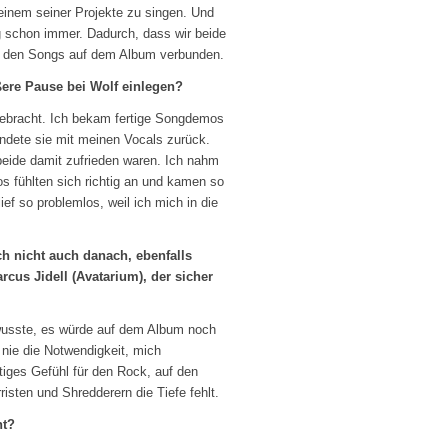
einem seiner Projekte zu singen. Und
ng schon immer. Dadurch, dass wir beide
it den Songs auf dem Album verbunden.
ere Pause bei Wolf einlegen?
ufgebracht. Ich bekam fertige Songdemos
sendete sie mit meinen Vocals zurück.
 beide damit zufrieden waren. Ich nahm
s fühlten sich richtig an und kamen so
f so problemlos, weil ich mich in die
ch nicht auch danach, ebenfalls
rcus Jidell (Avatarium), der sicher
h wusste, es würde auf dem Album noch
 nie die Notwendigkeit, mich
tiges Gefühl für den Rock, auf den
risten und Shredderern die Tiefe fehlt.
nt?