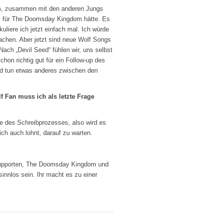
bum, zusammen mit den anderen Jungs
gs für The Doomsday Kingdom hätte. Es
uliere ich jetzt einfach mal. Ich würde
chen. Aber jetzt sind neue Wolf Songs
ch „Devil Seed“ fühlen wir, uns selbst
on richtig gut für ein Follow-up des
und tun etwas anderes zwischen den
f Fan muss ich als letzte Frage
tte des Schreibprozesses, also wird es
ich auch lohnt, darauf zu warten.
f supporten, The Doomsday Kingdom und
nnlos sein. Ihr macht es zu einer