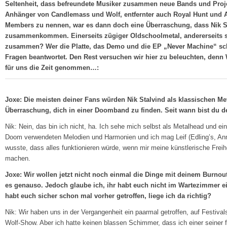
Seltenheit, dass befreundete Musiker zusammen neue Bands und Projek
Anhänger von Candlemass und Wolf, entfernter auch Royal Hunt und 
Members zu nennen, war es dann doch eine Überraschung, dass Nik St
zusammenkommen. Einerseits zügiger Oldschoolmetal, andererseits 
zusammen? Wer die Platte, das Demo und die EP „Never Machine“ sc
Fragen beantwortet. Den Rest versuchen wir hier zu beleuchten, denn 
für uns die Zeit genommen…:
Joxe: Die meisten deiner Fans würden Nik Stalvind als klassischen Met
Überraschung, dich in einer Doomband zu finden. Seit wann bist du
Nik: Nein, das bin ich nicht, ha. Ich sehe mich selbst als Metalhead und e
Doom verwendeten Melodien und Harmonien und ich mag Leif (Edling’s, Anm.
wusste, dass alles funktionieren würde, wenn mir meine künstlerische Freih
machen.
Joxe: Wir wollen jetzt nicht noch einmal die Dinge mit deinem Burnout
es genauso. Jedoch glaube ich, ihr habt euch nicht im Wartezimmer ei
habt euch sicher schon mal vorher getroffen, liege ich da richtig?
Nik: Wir haben uns in der Vergangenheit ein paarmal getroffen, auf Festiva
Wolf-Show. Aber ich hatte keinen blassen Schimmer, dass ich einer seiner f