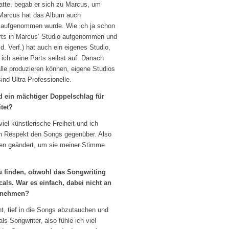
atte, begab er sich zu Marcus, um
 Marcus hat das Album auch
 aufgenommen wurde. Wie ich ja schon
arts in Marcus‘ Studio aufgenommen und
. Verf.) hat auch ein eigenes Studio,
ich seine Parts selbst auf. Danach
alle produzieren können, eigene Studios
nd Ultra-Professionelle.
d ein mächtiger Doppelschlag für
tet?
iel künstlerische Freiheit und ich
en Respekt den Songs gegenüber. Also
dien geändert, um sie meiner Stimme
 finden, obwohl das Songwriting
als. War es einfach, dabei nicht an
u nehmen?
ht, tief in die Songs abzutauchen und
 Songwriter, also fühle ich viel