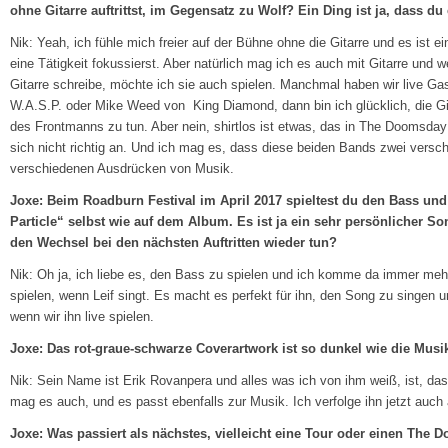
ohne Gitarre auftrittst, im Gegensatz zu Wolf? Ein Ding ist ja, dass du 
Nik: Yeah, ich fühle mich freier auf der Bühne ohne die Gitarre und es ist e
eine Tätigkeit fokussierst. Aber natürlich mag ich es auch mit Gitarre und w
Gitarre schreibe, möchte ich sie auch spielen. Manchmal haben wir live Gas
W.A.S.P. oder Mike Weed von King Diamond, dann bin ich glücklich, die Gi
des Frontmanns zu tun. Aber nein, shirtlos ist etwas, das in The Doomsday
sich nicht richtig an. Und ich mag es, dass diese beiden Bands zwei vers
verschiedenen Ausdrücken von Musik.
Joxe: Beim Roadburn Festival im April 2017 spieltest du den Bass un
Particle“ selbst wie auf dem Album. Es ist ja ein sehr persönlicher S
den Wechsel bei den nächsten Auftritten wieder tun?
Nik: Oh ja, ich liebe es, den Bass zu spielen und ich komme da immer meh
spielen, wenn Leif singt. Es macht es perfekt für ihn, den Song zu singen 
wenn wir ihn live spielen.
Joxe: Das rot-graue-schwarze Coverartwork ist so dunkel wie die Musi
Nik: Sein Name ist Erik Rovanpera und alles was ich von ihm weiß, ist, das
mag es auch, und es passt ebenfalls zur Musik. Ich verfolge ihn jetzt auch
Joxe: Was passiert als nächstes, vielleicht eine Tour oder einen Th