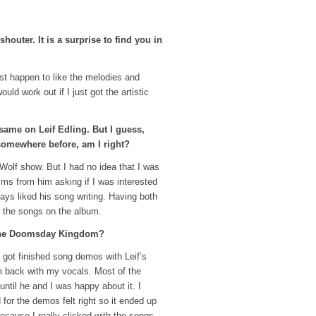
houter. It is a surprise to find you in
ust happen to like the melodies and
uld work out if I just got the artistic
same on Leif Edling. But I guess,
 somewhere before, am I right?
Wolf show. But I had no idea that I was
 sms from him asking if I was interested
lways liked his song writing. Having both
to the songs on the album.
o The Doomsday Kingdom?
 I got finished song demos with Leif’s
m back with my vocals. Most of the
ntil he and I was happy about it. I
for the demos felt right so it ended up
ecause I really clicked with the songs.