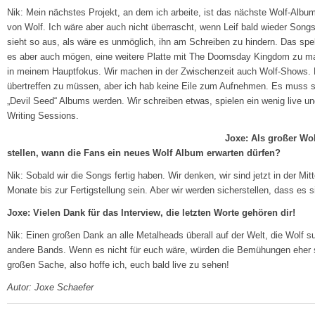
Nik: Mein nächstes Projekt, an dem ich arbeite, ist das nächste Wolf-Al
von Wolf. Ich wäre aber auch nicht überrascht, wenn Leif bald wieder Son
sieht so aus, als wäre es unmöglich, ihn am Schreiben zu hindern. Das spek
es aber auch mögen, eine weitere Platte mit The Doomsday Kingdom zu ma
in meinem Hauptfokus. Wir machen in der Zwischenzeit auch Wolf-Shows. Na
übertreffen zu müssen, aber ich hab keine Eile zum Aufnehmen. Es muss sch
„Devil Seed“ Albums werden. Wir schreiben etwas, spielen ein wenig live 
Writing Sessions.
Joxe: Als großer Wol
stellen, wann die Fans ein neues Wolf Album erwarten dürfen?
Nik: Sobald wir die Songs fertig haben. Wir denken, wir sind jetzt in der Mi
Monate bis zur Fertigstellung sein. Aber wir werden sicherstellen, dass es s
Joxe: Vielen Dank für das Interview, die letzten Worte gehören dir!
Nik: Einen großen Dank an alle Metalheads überall auf der Welt, die Wol
andere Bands. Wenn es nicht für euch wäre, würden die Bemühungen eher si
großen Sache, also hoffe ich, euch bald live zu sehen!
Autor: Joxe Schaefer