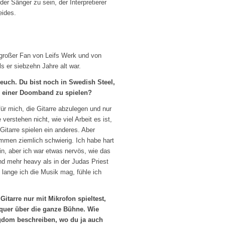
 der Sänger zu sein, der Interpretierer
eides.
n großer Fan von Leifs Werk und von
s er siebzehn Jahre alt war.
 euch. Du bist noch in Swedish Steel,
 in einer Doomband zu spielen?
für mich, die Gitarre abzulegen und nur
verstehen nicht, wie viel Arbeit es ist,
Gitarre spielen ein anderes. Aber
sammen ziemlich schwierig. Ich habe hart
in, aber ich war etwas nervös, wie das
nd mehr heavy als in der Judas Priest
 lange ich die Musik mag, fühle ich
itarre nur mit Mikrofon spieltest,
d quer über die ganze Bühne. Wie
gdom beschreiben, wo du ja auch