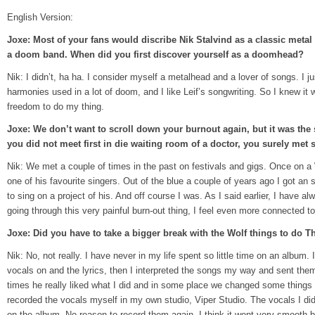
English Version:
Joxe: Most of your fans would discribe Nik Stalvind as a classic metal s
a doom band. When did you first discover yourself as a doomhead?
Nik: I didn’t, ha ha. I consider myself a metalhead and a lover of songs. I j
harmonies used in a lot of doom, and I like Leif’s songwriting. So I knew it wo
freedom to do my thing.
Joxe: We don’t want to scroll down your burnout again, but it was the 
you did not meet first in die waiting room of a doctor, you surely met
Nik: We met a couple of times in the past on festivals and gigs. Once on a 
one of his favourite singers. Out of the blue a couple of years ago I got an
to sing on a project of his. And off course I was. As I said earlier, I have a
going through this very painful burn-out thing, I feel even more connected 
Joxe: Did you have to take a bigger break with the Wolf things to d
Nik: No, not really. I have never in my life spent so little time on an album.
vocals on and the lyrics, then I interpreted the songs my way and sent the
times he really liked what I did and in some place we changed some things u
recorded the vocals myself in my own studio, Viper Studio. The vocals I did 
on the album. No reason to record them again. I think it went very smooth b