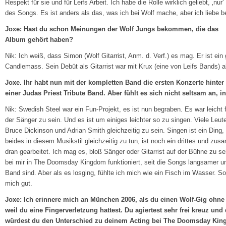
Respekt für sie und für Leifs Arbeit. Ich habe die Rolle wirklich geliebt, ‚nur‘
des Songs. Es ist anders als das, was ich bei Wolf mache, aber ich liebe b
Joxe: Hast du schon Meinungen der Wolf Jungs bekommen, die das
Album gehört haben?
Nik: Ich weiß, dass Simon (Wolf Gitarrist, Anm. d. Verf.) es mag. Er ist ei
Candlemass. Sein Debüt als Gitarrist war mit Krux (eine von Leifs Bands) al
Joxe. Ihr habt nun mit der kompletten Band die ersten Konzerte hinter
einer Judas Priest Tribute Band. Aber fühlt es sich nicht seltsam an,
Nik: Swedish Steel war ein Fun-Projekt, es ist nun begraben. Es war leicht 
der Sänger zu sein. Und es ist um einiges leichter so zu singen. Viele Leute 
Bruce Dickinson und Adrian Smith gleichzeitig zu sein. Singen ist ein Ding, 
beides in diesem Musikstil gleichzeitig zu tun, ist noch ein drittes und zu
dran gearbeitet. Ich mag es, bloß Sänger oder Gitarrist auf der Bühne zu se
bei mir in The Doomsday Kingdom funktioniert, seit die Songs langsamer u
Band sind. Aber als es losging, fühlte ich mich wie ein Fisch im Wasser. So
mich gut.
Joxe: Ich erinnere mich an München 2006, als du einen Wolf-Gig ohne G
weil du eine Fingerverletzung hattest. Du agiertest sehr frei kreuz un
würdest du den Unterschied zu deinem Acting bei The Doomsday Kin