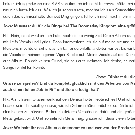
bekam ich irgendwann eine SMS von ihm, ob ich nicht Interesse hätte, bei 
natürlich hatte ich das. Wie ich ja schon sagte, mochte ich sein Songwriti
durch das schmerzhafte Burnout Ding gingen, fühle ich mich noch mehr m
Joxe: Musstest du für die Dinge bei The Doomsday Kingdom eine größ
Nik: Nein, nicht wirklich. Ich habe noch nie so wenig Zeit für ein Album a
mit Leifs Vocals und Lyrics. Dann interpretierte ich sie auf meine Art und 
Meistens mochte er sehr, was ich tat, anderenfalls änderten wir es, bis wir
die Vocals in meinem eigenen Viper-Studio auf. Meine Vocals auf den Demo
aufs Album. Es gab keinen Grund, sie neu aufzunehmen. Ich denke, es verlie
Songs reinfühlen konnte.
Joxe: Fühltest du di
Gitarre zu spielen? Bist du komplett glücklich mit den Arbeiten von Ma
auch einen tollen Job in Riff und Solo erledigt hat?
Nik: Als ich sein Gitarrenwerk auf den Demos hörte, liebte ich es! Und ic
besser sein. Er spielt genauso, wie ich Gitarren hören möchte, so fühlte ich
einmischen zu müssen. Er hat ein tieferes Verständnis dafür und ein großar
Metal gebaut wird. Und so sehr ich Metal mag, glaube ich, dass vielen Gitar
Joxe: Wo habt ihr das Album aufgenommen und wer war der Produze