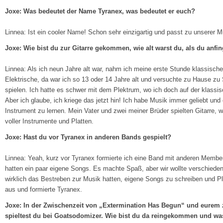
Joxe: Was bedeutet der Name Tyranex, was bedeutet er euch?
Linnea: Ist ein cooler Name! Schon sehr einzigartig und passt zu unserer M
Joxe: Wie bist du zur Gitarre gekommen, wie alt warst du, als du anfin
Linnea: Als ich neun Jahre alt war, nahm ich meine erste Stunde klassische
Elektrische, da war ich so 13 oder 14 Jahre alt und versuchte zu Hause z
spielen. Ich hatte es schwer mit dem Plektrum, wo ich doch auf der klassisc
Aber ich glaube, ich kriege das jetzt hin! Ich habe Musik immer geliebt und 
Instrument zu lernen. Mein Vater und zwei meiner Brüder spielten Gitarre,
voller Instrumente und Platten.
Joxe: Hast du vor Tyranex in anderen Bands gespielt?
Linnea: Yeah, kurz vor Tyranex formierte ich eine Band mit anderen Member
hatten ein paar eigene Songs. Es machte Spaß, aber wir wollte verschiedene
wirklich das Bestreben zur Musik hatten, eigene Songs zu schreiben und Pla
aus und formierte Tyranex.
Joxe: In der Zwischenzeit von „Extermination Has Begun“ und eurem
spieltest du bei Goatsodomizer. Wie bist du da reingekommen und w