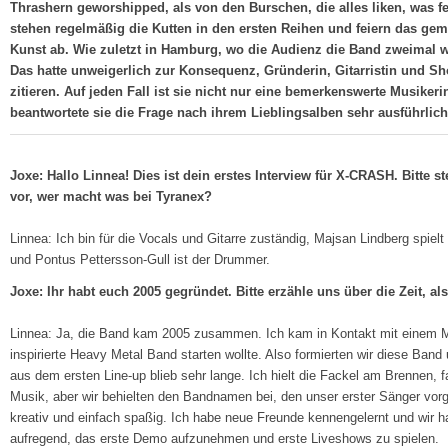
Thrashern geworshipped, als von den Burschen, die alles liken, was fem
stehen regelmäßig die Kutten in den ersten Reihen und feiern das gem
Kunst ab. Wie zuletzt in Hamburg, wo die Audienz die Band zweimal w
Das hatte unweigerlich zur Konsequenz, Gründerin, Gitarristin und Sh
zitieren. Auf jeden Fall ist sie nicht nur eine bemerkenswerte Musiker
beantwortete sie die Frage nach ihrem Lieblingsalben sehr ausführlic
Joxe: Hallo Linnea! Dies ist dein erstes Interview für X-CRASH. Bitte 
vor, wer macht was bei Tyranex?
Linnea: Ich bin für die Vocals und Gitarre zuständig, Majsan Lindberg spielt
und Pontus Pettersson-Gull ist der Drummer.
Joxe: Ihr habt euch 2005 gegründet. Bitte erzähle uns über die Zeit, 
Linnea: Ja, die Band kam 2005 zusammen. Ich kam in Kontakt mit einem
inspirierte Heavy Metal Band starten wollte. Also formierten wir diese Ba
aus dem ersten Line-up blieb sehr lange. Ich hielt die Fackel am Brennen,
Musik, aber wir behielten den Bandnamen bei, den unser erster Sänger vorg
kreativ und einfach spaßig. Ich habe neue Freunde kennengelernt und wir ha
aufregend, das erste Demo aufzunehmen und erste Liveshows zu spielen.