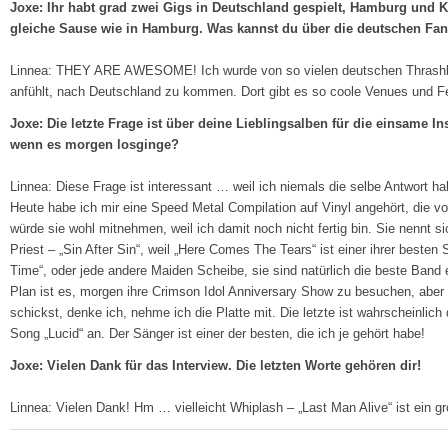
Joxe: Ihr habt grad zwei Gigs in Deutschland gespielt, Hamburg und Ki
gleiche Sause wie in Hamburg. Was kannst du über die deutschen Fa
Linnea: THEY ARE AWESOME! Ich wurde von so vielen deutschen Thrashban
anfühlt, nach Deutschland zu kommen. Dort gibt es so coole Venues und Fe
Joxe: Die letzte Frage ist über deine Lieblingsalben für die einsame 
wenn es morgen losginge?
Linnea: Diese Frage ist interessant … weil ich niemals die selbe Antwort h
Heute habe ich mir eine Speed Metal Compilation auf Vinyl angehört, die vor 
würde sie wohl mitnehmen, weil ich damit noch nicht fertig bin. Sie nennt 
Priest – „Sin After Sin“, weil „Here Comes The Tears“ ist einer ihrer beste
Time“, oder jede andere Maiden Scheibe, sie sind natürlich die beste Band 
Plan ist es, morgen ihre Crimson Idol Anniversary Show zu besuchen, aber w
schickst, denke ich, nehme ich die Platte mit. Die letzte ist wahrscheinlic
Song „Lucid“ an. Der Sänger ist einer der besten, die ich je gehört habe!
Joxe: Vielen Dank für das Interview. Die letzten Worte gehören dir!
Linnea: Vielen Dank! Hm … vielleicht Whiplash – „Last Man Alive“ ist ein gr