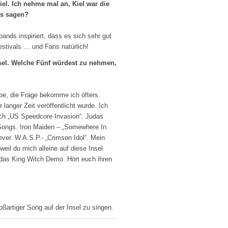
el. Ich nehme mal an, Kiel war die
ns sagen?
ds inspiriert, dass es sich sehr gut
stivals … und Fans natürlich!
Insel. Welche Fünf würdest zu nehmen,
abe, die Frage bekomme ich öfters.
langer Zeit veröffentlicht wurde. Ich
sich „US Speedcore Invasion“. Judas
n Songs. Iron Maiden – „Somewhere In
ever. W.A.S.P.- „Crimson Idol“. Mein
eil du mich alleine auf diese Insel
h das King Witch Demo. Hört euch ihren
oßartiger Song auf der Insel zu singen.