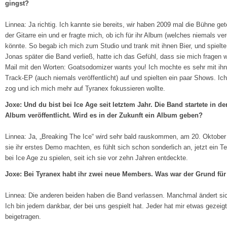
gingst?
Linnea: Ja richtig. Ich kannte sie bereits, wir haben 2009 mal die Bühne get
der Gitarre ein und er fragte mich, ob ich für ihr Album (welches niemals ver
könnte. So begab ich mich zum Studio und trank mit ihnen Bier, und spielte
Jonas später die Band verließ, hatte ich das Gefühl, dass sie mich fragen 
Mail mit den Worten: Goatsodomizer wants you! Ich mochte es sehr mit ihn
Track-EP (auch niemals veröffentlicht) auf und spielten ein paar Shows. Ich 
zog und ich mich mehr auf Tyranex fokussieren wollte.
Joxe: Und du bist bei Ice Age seit letztem Jahr. Die Band startete in d
Album veröffentlicht. Wird es in der Zukunft ein Album geben?
Linnea: Ja, „Breaking The Ice“ wird sehr bald rauskommen, am 20. Oktober 
sie ihr erstes Demo machten, es fühlt sich schon sonderlich an, jetzt ein 
bei Ice Age zu spielen, seit ich sie vor zehn Jahren entdeckte.
Joxe: Bei Tyranex habt ihr zwei neue Members. Was war der Grund fü
Linnea: Die anderen beiden haben die Band verlassen. Manchmal ändert si
Ich bin jedem dankbar, der bei uns gespielt hat. Jeder hat mir etwas gezeigt
beigetragen.