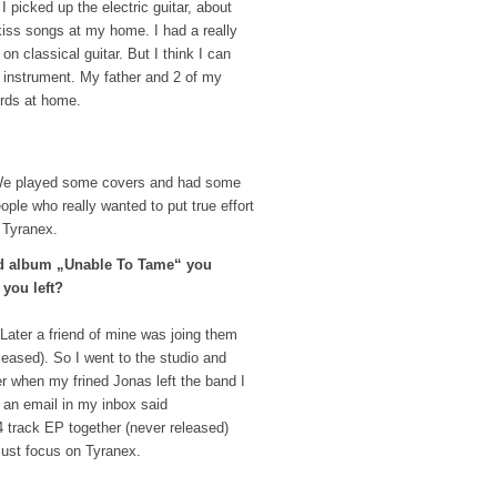
I picked up the electric guitar, about
kiss songs at my home. I had a really
on classical guitar. But I think I can
 instrument. My father and 2 of my
ords at home.
. We played some covers and had some
ople who really wanted to put true effort
 Tyranex.
nd album „Unable To Tame“ you
you left?
ater a friend of mine was joing them
leased). So I went to the studio and
er when my frined Jonas left the band I
d an email in my inbox said
4 track EP together (never released)
just focus on Tyranex.