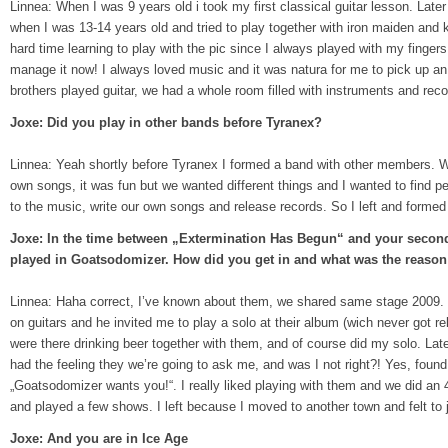
Linnea: When I was 9 years old i took my first classical guitar lesson. Later 
when I was 13-14 years old and tried to play together with iron maiden and 
hard time learning to play with the pic since I always played with my fingers 
manage it now! I always loved music and it was natura for me to pick up an
brothers played guitar, we had a whole room filled with instruments and rec
Joxe: Did you play in other bands before Tyranex?
Linnea: Yeah shortly before Tyranex I formed a band with other members
own songs, it was fun but we wanted different things and I wanted to find pe
to the music, write our own songs and release records. So I left and formed
Joxe: In the time between „Extermination Has Begun“ and your seco
played in Goatsodomizer. How did you get in and what was the reason 
Linnea: Haha correct, I’ve known about them, we shared same stage 2009. L
on guitars and he invited me to play a solo at their album (wich never got re
were there drinking beer together with them, and of course did my solo. Lat
had the feeling they we’re going to ask me, and was I not right?! Yes, foun
„Goatsodomizer wants you!“. I really liked playing with them and we did an 
and played a few shows. I left because I moved to another town and felt to 
Joxe: And you are in Ice Age