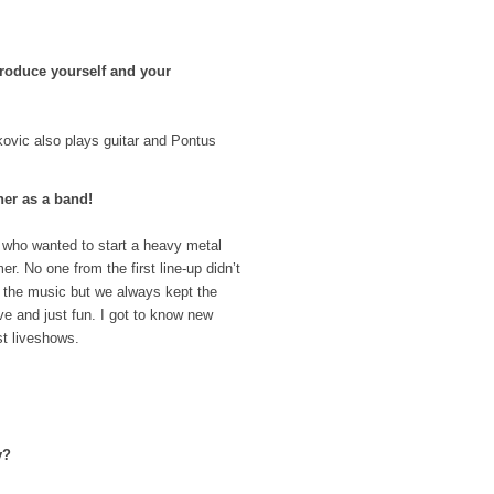
ntroduce yourself and your
kovic also plays guitar and Pontus
her as a band!
l who wanted to start a heavy metal
 No one from the first line-up didn’t
 the music but we always kept the
ve and just fun. I got to know new
st liveshows.
y?