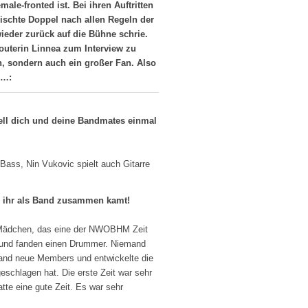
ale-fronted ist. Bei ihren Auftritten
ischte Doppel nach allen Regeln der
ieder zurück auf die Bühne schrie.
outerin Linnea zum Interview zu
in, sondern auch ein großer Fan. Also
h…:
stell dich und deine Bandmates einmal
 Bass, Nin Vukovic spielt auch Gitarre
als ihr als Band zusammen kamt!
 Mädchen, das eine der NWOBHM Zeit
nd und fanden einen Drummer. Niemand
 fand neue Members und entwickelte die
eschlagen hat. Die erste Zeit war sehr
tte eine gute Zeit. Es war sehr