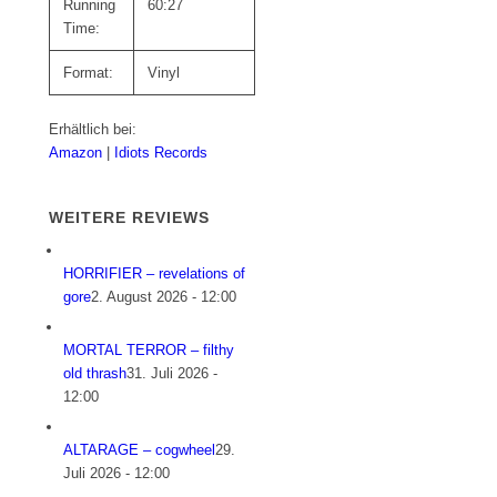
Running
60:27
Time:
Format:
Vinyl
Erhältlich bei:
Amazon
|
Idiots Records
WEITERE REVIEWS
HORRIFIER – revelations of
gore
2. August 2026 - 12:00
MORTAL TERROR – filthy
old thrash
31. Juli 2026 -
12:00
ALTARAGE – cogwheel
29.
Juli 2026 - 12:00