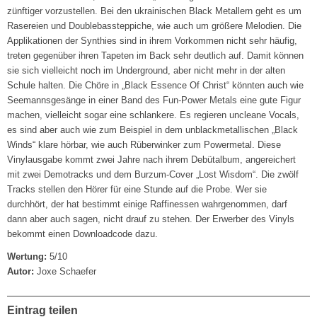
zünftiger vorzustellen. Bei den ukrainischen Black Metallern geht es um
Rasereien und Doublebassteppiche, wie auch um größere Melodien. Die
Applikationen der Synthies sind in ihrem Vorkommen nicht sehr häufig,
treten gegenüber ihren Tapeten im Back sehr deutlich auf. Damit können
sie sich vielleicht noch im Underground, aber nicht mehr in der alten
Schule halten. Die Chöre in „Black Essence Of Christ“ könnten auch wie
Seemannsgesänge in einer Band des Fun-Power Metals eine gute Figur
machen, vielleicht sogar eine schlankere. Es regieren uncleane Vocals,
es sind aber auch wie zum Beispiel in dem unblackmetallischen „Black
Winds“ klare hörbar, wie auch Rüberwinker zum Powermetal. Diese
Vinylausgabe kommt zwei Jahre nach ihrem Debütalbum, angereichert
mit zwei Demotracks und dem Burzum-Cover „Lost Wisdom“. Die zwölf
Tracks stellen den Hörer für eine Stunde auf die Probe. Wer sie
durchhört, der hat bestimmt einige Raffinessen wahrgenommen, darf
dann aber auch sagen, nicht drauf zu stehen. Der Erwerber des Vinyls
bekommt einen Downloadcode dazu.
Wertung:
5/10
Autor:
Joxe Schaefer
Eintrag teilen