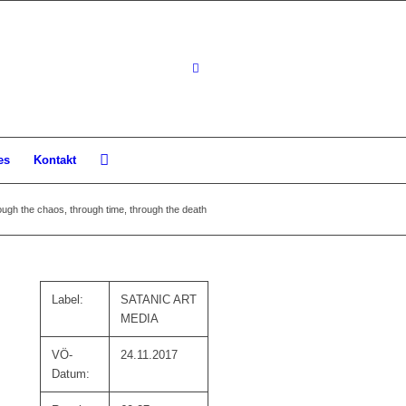
es
Kontakt
h the chaos, through time, through the death
Label:
SATANIC ART
MEDIA
VÖ-
24.11.2017
Datum: