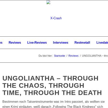
ws
Reviews
Live-Reviews
Interviews
Restmetall
Livedat
Du bist hier:
Startseite
/
Reviews
/
UNGOLIANTHA – throug
UNGOLIANTHA – THROUGH
THE CHAOS, THROUGH
TIME, THROUGH THE DEATH
Bestimmen noch Tatseninstrumente was im Intro passiert, als wollten sie
einen Krimi einläuten, weiß danach „Following The Black Kindness“ sich