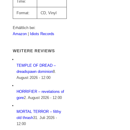
Time:
Format:
CD, Vinyl
Erhältlich bei:
Amazon
|
Idiots Records
WEITERE REVIEWS
TEMPLE OF DREAD –
dreadspawn dominion
8.
August 2026 - 12:00
HORRIFIER – revelations of
gore
2. August 2026 - 12:00
MORTAL TERROR – filthy
old thrash
31. Juli 2026 -
12:00