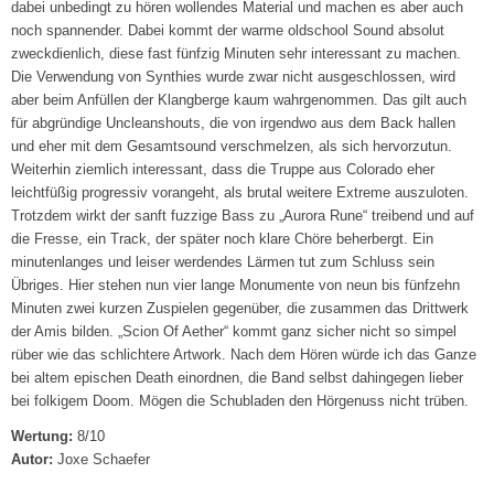
dabei unbedingt zu hören wollendes Material und machen es aber auch
noch spannender. Dabei kommt der warme oldschool Sound absolut
zweckdienlich, diese fast fünfzig Minuten sehr interessant zu machen.
Die Verwendung von Synthies wurde zwar nicht ausgeschlossen, wird
aber beim Anfüllen der Klangberge kaum wahrgenommen. Das gilt auch
für abgründige Uncleanshouts, die von irgendwo aus dem Back hallen
und eher mit dem Gesamtsound verschmelzen, als sich hervorzutun.
Weiterhin ziemlich interessant, dass die Truppe aus Colorado eher
leichtfüßig progressiv vorangeht, als brutal weitere Extreme auszuloten.
Trotzdem wirkt der sanft fuzzige Bass zu „Aurora Rune“ treibend und auf
die Fresse, ein Track, der später noch klare Chöre beherbergt. Ein
minutenlanges und leiser werdendes Lärmen tut zum Schluss sein
Übriges. Hier stehen nun vier lange Monumente von neun bis fünfzehn
Minuten zwei kurzen Zuspielen gegenüber, die zusammen das Drittwerk
der Amis bilden. „Scion Of Aether“ kommt ganz sicher nicht so simpel
rüber wie das schlichtere Artwork. Nach dem Hören würde ich das Ganze
bei altem epischen Death einordnen, die Band selbst dahingegen lieber
bei folkigem Doom. Mögen die Schubladen den Hörgenuss nicht trüben.
Wertung:
8/10
Autor:
Joxe Schaefer