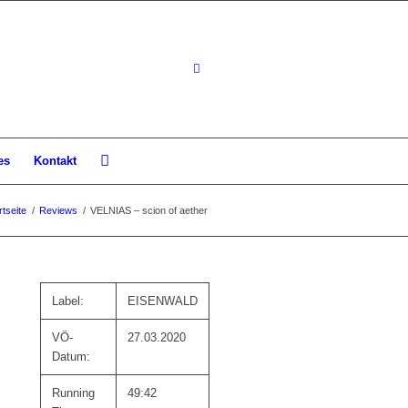
es
Kontakt
rtseite
/
Reviews
/
VELNIAS – scion of aether
Label:
EISENWALD
VÖ-
27.03.2020
Datum:
Running
49:42