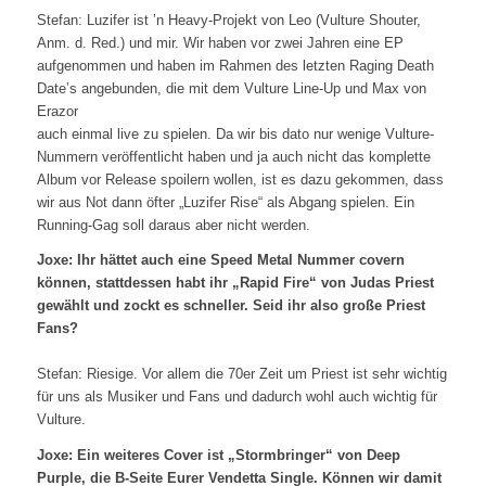
Stefan: Luzifer ist ’n Heavy-Projekt von Leo (Vulture Shouter,
Anm. d. Red.) und mir. Wir haben vor zwei Jahren eine EP
aufgenommen und haben im Rahmen des letzten Raging Death
Date’s angebunden, die mit dem Vulture Line-Up und Max von
Erazor
auch einmal live zu spielen. Da wir bis dato nur wenige Vulture-
Nummern veröffentlicht haben und ja auch nicht das komplette
Album vor Release spoilern wollen, ist es dazu gekommen, dass
wir aus Not dann öfter „Luzifer Rise“ als Abgang spielen. Ein
Running-Gag soll daraus aber nicht werden.
Joxe: Ihr hättet auch eine Speed Metal Nummer covern
können, stattdessen habt ihr „Rapid Fire“ von Judas Priest
gewählt und zockt es schneller. Seid ihr also große Priest
Fans?
Stefan: Riesige. Vor allem die 70er Zeit um Priest ist sehr wichtig
für uns als Musiker und Fans und dadurch wohl auch wichtig für
Vulture.
Joxe: Ein weiteres Cover ist „Stormbringer“ von Deep
Purple, die B-Seite Eurer Vendetta Single. Können wir damit