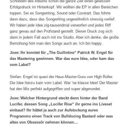
Schreiben des Albums schon die ganze Zeit einen gewissen
Erfolgsdruck im Hinterkopf. Wir wollten die EP in allen Bereichen
toppen. Sei es Songwriting, Sound oder Coverart. Das führte
dann dazu, dass das Songwriting ungewöhnlich stressig verlief.
Wir haben jede Idee zig-tausendmal verworfen und jedes Riff
ganz genau auf den Prüfstand gestellt. Dieser Druck zog sich
dann in jedem Fall auch mit ins Studio. Aber ich denke, die große
Bemühung hört man den Songs auch an. Ich bin happy.
Joxe: Ihr konntet für „The Guillotine“ Patrick W. Engel für
das Mastering gewinnen. War das eure Idee, oder kam das
vom Label?
Stefan: Engel ist quasi der Haus-Master-Guru von High Roller.
Die Idee hierzu kam vom Label. War ’ne klasse Idee! Der Master
hat den Mix perfekt aufgegriffen und super abgerundet.
Joxe: Welcher Hintergrund steckt denn hinter der Band
Lucifer, dessen Song „Lucifer Rise“ ihr gerne ins Liveset
einbaut? Ihr hättet ja auch zur Aufstockung eures
Programms einen Track von Bulldozing Bastard oder was
altes von Obsessör nehmen können…