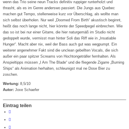
wenn das Trio seine neun Tracks definitiv ruppiger runterholzt und
thrasht, als es im Genre anderswo passiert. Die Jungs aus Quebec
machen gut Tempo, stellenweise kurz vor Überschlag, als wollte man
sich selbst überholen. Nur weil „Doomed From Birth“ akustisch beginnt,
heißt das noch lange nicht, hier könnte der Speedpegel einbrechen. Wie
das so ist bei nur einer Gitarre, die hier naturgemäß im Studio nicht
gedoppelt wurde, vermisst man hinter Soli das Riff wie in „Insatiable
Hunger“. Macht aber nix, weil der Bass auch gut was wegpumpt. Ein
weiterer angenehmer Fakt sind die unclean gebellten Vocals, die sich
außer ein paar spitzer Screams von Hochtongeträller fernhalten. Als
Anspieltipps müssen „I Am The Blade“ und die fliegende Zigarre „Burning
Ships“ als Animation herhalten, schleunigst mal ne Dose Bier zu
zoschen.
Wertung:
8,5/10
Autor:
Joxe Schaefer
Eintrag teilen