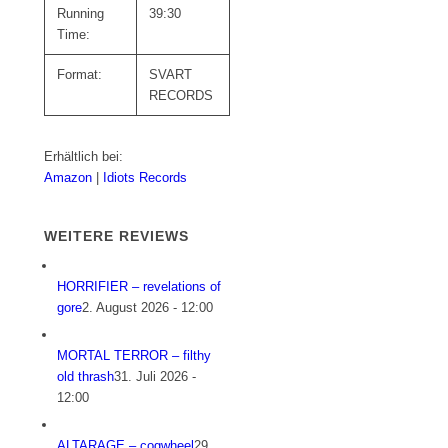
Running
39:30
Time:
Format:
SVART
RECORDS
Erhältlich bei:
Amazon
|
Idiots Records
WEITERE REVIEWS
HORRIFIER – revelations of
gore
2. August 2026 - 12:00
MORTAL TERROR – filthy
old thrash
31. Juli 2026 -
12:00
ALTARAGE – cogwheel
29.