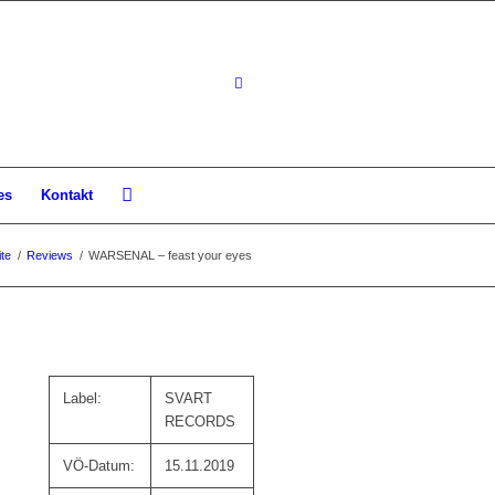
es
Kontakt
ite
/
Reviews
/
WARSENAL – feast your eyes
Label:
SVART
RECORDS
VÖ-Datum:
15.11.2019