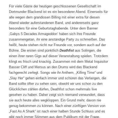
Für viele Gäste der heutigen geschlossenen Gesellschaft im
Dortmunder Blackend ist es ein besonderer Abend. Einerseits für
alle wegen dem grandiosen Billing mit einer extra für diesen
Abend wieder auferstandenen Band, und andererseits ganz
besonders für eine Geburtstaghabende. Unter dem Banner
‚Gabys 5 Decades Armageddon‘ haben sich ihre Freunde
zusammengetan, ihr eine anständige Party zu schmeißen. Das
heißt, heute stehen nicht nur Freunde vor, sondern auch auf der
Bühne. Die ersten sind pünktlich
Deathfist
aus Solingen, die
einen ihrer raren Gigs auf dieser Veranstaltung spielen. Trotzdem
klingt es frisch und knackig. Zusammen mit dem Metal Inquisitor
Basser Cliff und Mersus an den Drums wird das Blackend
fachgerecht zerlegt. Songs wie ihr Anthem, „Killing Time“ und
„Slay Her“ gehen einfach immer und schüren das Verlangen, die
Band sollte öfter zu sehen sein, obwohl wir uns schon zu den
Glücklichen zählen dürfen, Deathfist schon mehrmals live
gesehen zu haben. Daher zeigt sich niemand verwundert, dass
sie auch heute alles wegkloppen. Ein Grund mehr, davon nie
genug bekommen zu können. Nach einer zünftigen Version von
„Fast As A Shark“ ist nach einer halben Stunde Schluss und es
gibt noch immer Stimmen aus dem Publikum mit der Frage,