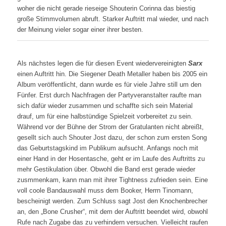
woher die nicht gerade rieseige Shouterin Corinna das biestig
große Stimmvolumen abruft. Starker Auftritt mal wieder, und nach
der Meinung vieler sogar einer ihrer besten.
Als nächstes legen die für diesen Event wiedervereinigten
Sarx
einen Auftritt hin. Die Siegener Death Metaller haben bis 2005 ein
Album veröffentlicht, dann wurde es für viele Jahre still um den
Fünfer. Erst durch Nachfragen der Partyveranstalter raufte man
sich dafür wieder zusammen und schaffte sich sein Material
drauf, um für eine halbstündige Spielzeit vorbereitet zu sein.
Während vor der Bühne der Strom der Gratulanten nicht abreißt,
gesellt sich auch Shouter Jost dazu, der schon zum ersten Song
das Geburtstagskind im Publikum aufsucht. Anfangs noch mit
einer Hand in der Hosentasche, geht er im Laufe des Auftritts zu
mehr Gestikulation über. Obwohl die Band erst gerade wieder
zusmmenkam, kann man mit ihrer Tightness zufrieden sein. Eine
voll coole Bandauswahl muss dem Booker, Herrn Tinomann,
bescheinigt werden. Zum Schluss sagt Jost den Knochenbrecher
an, den „Bone Crusher“, mit dem der Auftritt beendet wird, obwohl
Rufe nach Zugabe das zu verhindern versuchen. Vielleicht raufen