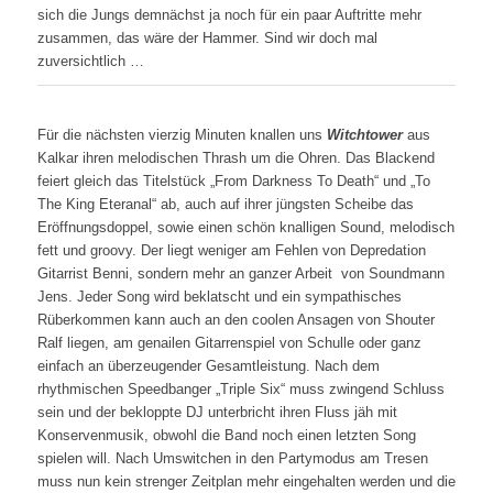
sich die Jungs demnächst ja noch für ein paar Auftritte mehr
zusammen, das wäre der Hammer. Sind wir doch mal
zuversichtlich …
Für die nächsten vierzig Minuten knallen uns
Witchtower
aus
Kalkar ihren melodischen Thrash um die Ohren. Das Blackend
feiert gleich das Titelstück „From Darkness To Death“ und „To
The King Eteranal“ ab, auch auf ihrer jüngsten Scheibe das
Eröffnungsdoppel, sowie einen schön knalligen Sound, melodisch
fett und groovy. Der liegt weniger am Fehlen von Depredation
Gitarrist Benni, sondern mehr an ganzer Arbeit von Soundmann
Jens. Jeder Song wird beklatscht und ein sympathisches
Rüberkommen kann auch an den coolen Ansagen von Shouter
Ralf liegen, am genailen Gitarrenspiel von Schulle oder ganz
einfach an überzeugender Gesamtleistung. Nach dem
rhythmischen Speedbanger „Triple Six“ muss zwingend Schluss
sein und der bekloppte DJ unterbricht ihren Fluss jäh mit
Konservenmusik, obwohl die Band noch einen letzten Song
spielen will. Nach Umswitchen in den Partymodus am Tresen
muss nun kein strenger Zeitplan mehr eingehalten werden und die