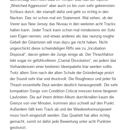
„Wretched Aggression“ aber auch so bis zum sehr gebremsten
Schluss durch, der stampft dafür und geht so richtig in den
Nacken. Das ist schon mal ein Statement. Mal sehen, ob der
Vierer aus New Jersey das Niveau in den weiteren acht Tracks
halten kann. Jeder Track kann schon mal mindestens ein Solo
sein Eigen nennen, und etwas anderes als das raunzig roughe
Gebell der Gitarristen will man dazu gar nicht haben. Nicht
ungeschickt diese schwindeligen Riffs wie zu „Incubation
Disposal“, davon geben die Jungs einige ab. Der Thrashfaktor
lebt sogar im gefühlvolleren „Cranial Dissolution“, wo jedem das
Vorhandensein einer breiteren Ideenpalette klar werden sollte.
Trotz allem Sinn nach der alten Schule der Gründertage protzt
der Sound sehr klar und druckvoll. Die Roughness und jeder für
Thrash essentielle Deut werden deutlich herausgestellt. Die sehr
kompakten Songs von Condition Critical messen keine längeren
Laufzeiten. Die auf ihrem dritten Album durchknallen kaum die
Grenze von vier Minuten, kommen also schnell auf den Punkt.
Außerdem fällt kein Track ab und der Wiedererkennungswert
muss hoch eingestuft werden. Das Quartett hat alles richtig
gemacht, somit ist dafür jede Bewertung unter acht Punkten
gestrunzt.