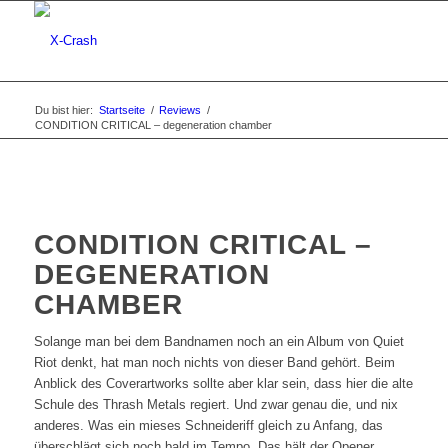
Du bist hier:
Startseite
/
Reviews
/
CONDITION CRITICAL – degeneration chamber
CONDITION CRITICAL –
DEGENERATION
CHAMBER
Solange man bei dem Bandnamen noch an ein Album von Quiet
Riot denkt, hat man noch nichts von dieser Band gehört. Beim
Anblick des Coverartworks sollte aber klar sein, dass hier die alte
Schule des Thrash Metals regiert. Und zwar genau die, und nix
anderes. Was ein mieses Schneideriff gleich zu Anfang, das
überschlägt sich noch bald im Tempo. Das hält der Opener