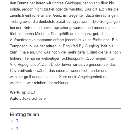
den Drums her hören wir tightes Gekloppe, technisch flink bis
solide, jedoch nicht zu tief oder zu wuchtig. Das gilt auch für die
ziemlich einfache Snare. Ganz im Gegenteil dazu die raunzigen
Tiefstgrowls, die dunkelste Zutat bei Cryptworm. Die Songlängen
bei den Briten sind etwas epischer geworden und messen jetzt
fünf bis sechs Minuten. Das gefällt an sich ganz gut, die
Aufmerksamkeitsspanne erfährt jedenfalls keine Einbrüche. Ein
Temposchub wie der mitten in „Engulfed By Gurgling“ hält bis
zum Finale an, und was noch viel mehr gefällt, sind die teils noch
höheren Tempi im vielseitigen Schlusspunkt „Submerged Into
Vile Repugnance“. Zum Ende, bevor wir es vergessen, sei das
Coverartwork erwähnt, das diesmal wesentlich runder und
weniger grell ausgefallen ist. Sehr coole Angelegenheit mal
wieder … wer reinhört, ist schlauer!
Wertung:
8/10
Autor:
Joxe Schaefer
Eintrag teilen