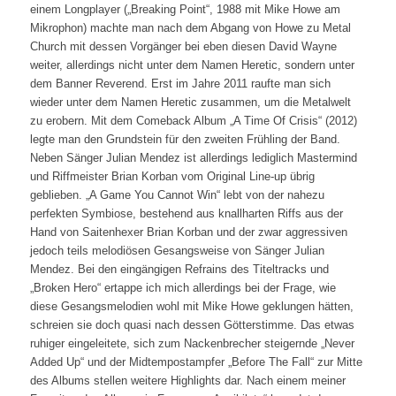
einem Longplayer („Breaking Point“, 1988 mit Mike Howe am
Mikrophon) machte man nach dem Abgang von Howe zu Metal
Church mit dessen Vorgänger bei eben diesen David Wayne
weiter, allerdings nicht unter dem Namen Heretic, sondern unter
dem Banner Reverend. Erst im Jahre 2011 raufte man sich
wieder unter dem Namen Heretic zusammen, um die Metalwelt
zu erobern. Mit dem Comeback Album „A Time Of Crisis“ (2012)
legte man den Grundstein für den zweiten Frühling der Band.
Neben Sänger Julian Mendez ist allerdings lediglich Mastermind
und Riffmeister Brian Korban vom Original Line-up übrig
geblieben. „A Game You Cannot Win“ lebt von der nahezu
perfekten Symbiose, bestehend aus knallharten Riffs aus der
Hand von Saitenhexer Brian Korban und der zwar aggressiven
jedoch teils melodiösen Gesangsweise von Sänger Julian
Mendez. Bei den eingängigen Refrains des Titeltracks und
„Broken Hero“ ertappe ich mich allerdings bei der Frage, wie
diese Gesangsmelodien wohl mit Mike Howe geklungen hätten,
schreien sie doch quasi nach dessen Götterstimme. Das etwas
ruhiger eingeleitete, sich zum Nackenbrecher steigernde „Never
Added Up“ und der Midtempostampfer „Before The Fall“ zur Mitte
des Albums stellen weitere Highlights dar. Nach einem meiner