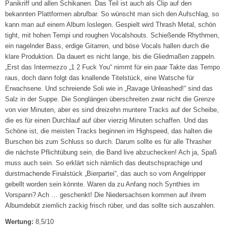
Panikriff und allen Schikanen. Das Teil ist auch als Clip auf den
bekannten Plattformen abrufbar. So wünscht man sich den Aufschlag, so
kann man auf einem Album loslegen. Gespielt wird Thrash Metal, schön
tight, mit hohen Tempi und roughen Vocalshouts. Schießende Rhythmen,
ein nagelnder Bass, erdige Gitarren, und böse Vocals hallen durch die
klare Produktion. Da dauert es nicht lange, bis die Gliedmaßen zappeln.
„Erst das Intermezzo „1 2 Fuck You“ nimmt für ein paar Takte das Tempo
raus, doch dann folgt das knallende Titelstück, eine Watsche für
Erwachsene. Und schreiende Soli wie in „Ravage Unleashed!“ sind das
Salz in der Suppe. Die Songlängen überschreiten zwar nicht die Grenze
von vier Minuten, aber es sind dreizehn muntere Tracks auf der Scheibe,
die es für einen Durchlauf auf über vierzig Minuten schaffen. Und das
Schöne ist, die meisten Tracks beginnen im Highspeed, das halten die
Burschen bis zum Schluss so durch. Darum sollte es für alle Thrasher
die nächste Pflichtübung sein, die Band live abzuchecken! Ach ja, Spaß
muss auch sein. So erklärt sich nämlich das deutschsprachige und
durstmachende Finalstück „Bierpartei“, das auch so vom Angelripper
gebellt worden sein könnte. Waren da zu Anfang noch Synthies im
Vorspann? Ach … geschenkt! Die Niedersachsen kommen auf ihrem
Albumdebüt ziemlich zackig frisch rüber, und das sollte sich auszahlen.
Wertung:
8,5/10