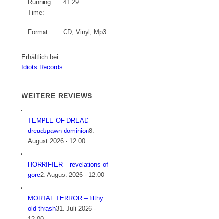
Running
41:29
Time:
Format:
CD, Vinyl, Mp3
Erhältlich bei:
Idiots Records
WEITERE REVIEWS
TEMPLE OF DREAD –
dreadspawn dominion
8.
August 2026 - 12:00
HORRIFIER – revelations of
gore
2. August 2026 - 12:00
MORTAL TERROR – filthy
old thrash
31. Juli 2026 -
12:00