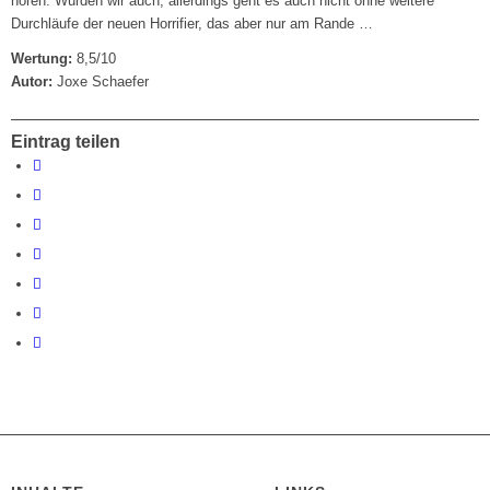
hören. Würden wir auch, allerdings geht es auch nicht ohne weitere
Durchläufe der neuen Horrifier, das aber nur am Rande …
Wertung:
8,5/10
Autor:
Joxe Schaefer
Eintrag teilen