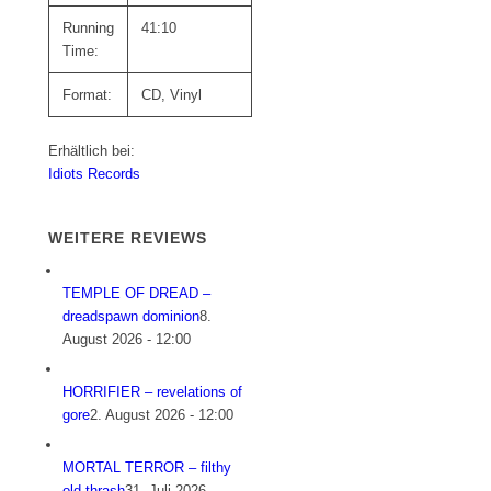
Running
41:10
Time:
Format:
CD, Vinyl
Erhältlich bei:
Idiots Records
WEITERE REVIEWS
TEMPLE OF DREAD –
dreadspawn dominion
8.
August 2026 - 12:00
HORRIFIER – revelations of
gore
2. August 2026 - 12:00
MORTAL TERROR – filthy
old thrash
31. Juli 2026 -