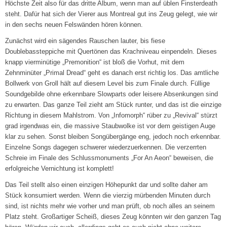
Höchste Zeit also für das dritte Album, wenn man auf üblen Finsterdeath
steht. Dafür hat sich der Vierer aus Montreal gut ins Zeug gelegt, wie wir
in den sechs neuen Felswänden hören können.
Zunächst wird ein sägendes Rauschen lauter, bis fiese
Doublebassteppiche mit Quertönen das Krachniveau einpendeln. Dieses
knapp vierminütige „Premonition“ ist bloß die Vorhut, mit dem
Zehnminüter „Primal Dread“ geht es danach erst richtig los. Das amtliche
Bollwerk von Groll hält auf diesem Level bis zum Finale durch. Füllige
Soundgebilde ohne erkennbare Slowparts oder leisere Absenkungen sind
zu erwarten. Das ganze Teil zieht am Stück runter, und das ist die einzige
Richtung in diesem Mahlstrom. Von „Infomorph“ rüber zu „Revival“ stürzt
grad irgendwas ein, die massive Staubwolke ist vor dem geistigen Auge
klar zu sehen. Sonst bleiben Songübergänge eng, jedoch noch erkennbar.
Einzelne Songs dagegen schwerer wiederzuerkennen. Die verzerrten
Schreie im Finale des Schlussmonuments „For An Aeon“ beweisen, die
erfolgreiche Vernichtung ist komplett!
Das Teil stellt also einen einzigen Höhepunkt dar und sollte daher am
Stück konsumiert werden. Wenn die vierzig mürbenden Minuten durch
sind, ist nichts mehr wie vorher und man prüft, ob noch alles an seinem
Platz steht. Großartiger Scheiß, dieses Zeug könnten wir den ganzen Tag