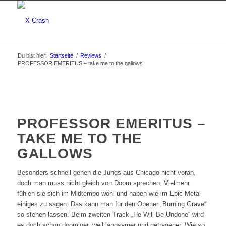
Du bist hier:
Startseite
/
Reviews
/
PROFESSOR EMERITUS – take me to the gallows
PROFESSOR EMERITUS –
TAKE ME TO THE
GALLOWS
Besonders schnell gehen die Jungs aus Chicago nicht voran,
doch man muss nicht gleich von Doom sprechen. Vielmehr
fühlen sie sich im Midtempo wohl und haben wie im Epic Metal
einiges zu sagen. Das kann man für den Opener „Burning Grave“
so stehen lassen. Beim zweiten Track „He Will Be Undone“ wird
es doch schon doomiger, weil langsamer und getragener. Wie so