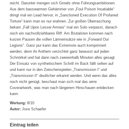
reicht. Darunter mengen sich Growls ohne Führungsambitionen.
Aus dem basswarmen Gehämmer von „Foul Poison Insatiable“
dringt mal ein Lead hervor, in „Sanctioned Execution Of Profaned
Torture“ kann man es nur erahnen. Zur großen Überraschung
bekam „Fall Upon Lesser Armies“ mal ein Solo verpasst, danach
noch ein nachvollziehbares Riff. Am Brutalsten kommen nach
kurzen Pausen die vollen Lärmeinsätze wie in „Forward Our
Legions“. Ganz pur kann das Extremste auch komprimiert
werden, denn ihr Anthem verzichtet ganz bewusst auf jeden
Schnörkel und hat dann nach zweieinhalb Minuten alles gesagt.
Der Einsatz von synthetischem Schrill im Back fällt selten auf
und kann nur in den Zwischenspielen „Transmission I“ und
„Transmission II“ deutlicher erkannt werden. Und wenn das alles
noch nicht genügt, beschaut man sich mal das wirre
Coverartwork, was man nach längerem Hinschauen entdecken
kann.
Wertung:
8/10
Autor:
Joxe Schaefer
Eintrag teilen